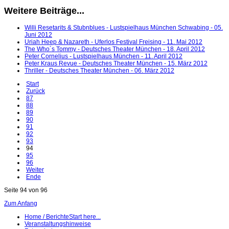
Weitere Beiträge...
Willi Resetarits & Stubnblues - Lustspielhaus München Schwabing - 05.
Juni 2012
Uriah Heep & Nazareth - Uferlos Festival Freising - 11. Mai 2012
The Who´s Tommy - Deutsches Theater München - 18. April 2012
Peter Cornelius - Lustspielhaus München - 11. April 2012
Peter Kraus Revue - Deutsches Theater München - 15. März 2012
Thriller - Deutsches Theater München - 06. März 2012
Start
Zurück
87
88
89
90
91
92
93
94
95
96
Weiter
Ende
Seite 94 von 96
Zum Anfang
Home / Berichte
Start here...
Veranstaltungshinweise