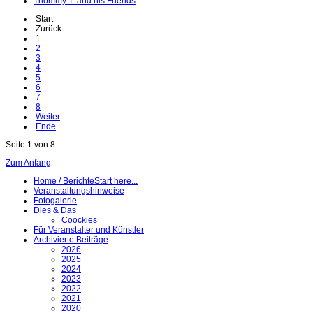
Thommy T. and his Friends
Start
Zurück
1
2
3
4
5
6
7
8
Weiter
Ende
Seite 1 von 8
Zum Anfang
Home / Berichte
Start here...
Veranstaltungshinweise
Fotogalerie
Dies & Das
Coockies
Für Veranstalter und Künstler
Archivierte Beiträge
2026
2025
2024
2023
2022
2021
2020