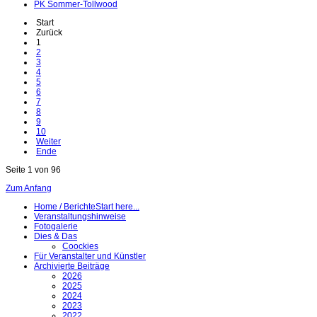
PK Sommer-Tollwood
Start
Zurück
1
2
3
4
5
6
7
8
9
10
Weiter
Ende
Seite 1 von 96
Zum Anfang
Home / Berichte
Start here...
Veranstaltungshinweise
Fotogalerie
Dies & Das
Coockies
Für Veranstalter und Künstler
Archivierte Beiträge
2026
2025
2024
2023
2022