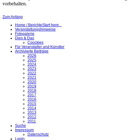
vorbehalten.
Zum Anfang
Home / Berichte
Start here...
Veranstaltungshinweise
Fotogalerie
Dies & Das
Coockies
Für Veranstalter und Künstler
Archivierte Beiträge
2026
2025
2024
2023
2022
2021
2020
2019
2018
2017
2016
2015
2014
2013
2012
2011
Suche
Impressum
Datenschutz
Login