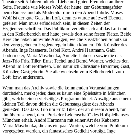
Theater seit 5 Jahren mit viel Liebe und guten Freunden an ihrer
Seite, Freunde wie Moses Wolf, der heute, zur Geburtstagsfeier,
beim Einlass und als Moderator durch den Abend führte. Moses
Wolf ist der gute Geist im Loft, denn es wurde auf zwei Ebenen
gefeiert. Man muss erfinderisch sein, in diesen Zeiten der
Hygienevorschriften. Das Publikum verteilte sich auf das Loft und
in den Kellerbereich und hatte jeweils dort seine festen Plätze. Beide
Bereiche haben antivirale Anlagen, welche zusätzlichen Schutz zu
den vorgegebenen Hygieneregeln bitten können. Die Künstler des
Abends, Inge Rassaerts, Isabel Kott, André Hartmann, Gabi
Lodermeier, Maria Maschenka, Annette Lubosch sowie die das
Jazz-Trio Fritz Tiller, Ernst Techel und Bernd Wörner, welches den
Abend im Loft eröffneten. Und natürlich Christiane Brammer, Gast,
Künstler, Gastgeberin. Sie alle wechseln vom Kellerbereich zum
Loft, bzw. andersrum.
Wenn man das Archiv sowie die kommenden Veranstaltungen
durchsieht, merkt jeder, dass es kaum eine Spielstätte in München
gibt, welche ein so vielseitiges Programm bietet. Auszüge aus einem
kleinen Teil davon dürfen die Geburtstagsgäste des Abends
genießen. Das Jazz-Trio um Fritz Tiller, der an diesem Abend, für
ihn überraschend, den „Preis der Leidenschaft“ des Hofspielhauses
München erhält. André Hartmann mit seiner Art des Kabaretts.
Maria Maschenka, die aus ein paar Worten, welche vom Publikum
vorgegeben werden, ein fantastisches Gedicht vorträgt. Inge