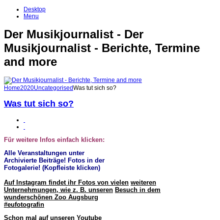
Desktop
Menu
Der Musikjournalist - Der
Musikjournalist - Berichte, Termine
and more
Home
2020
Uncategorised
Was tut sich so?
Was tut sich so?
Für weitere Infos einfach klicken:
Alle Veranstaltungen unter
Archivierte Beiträge! Fotos in der
Fotogalerie! (Kopfleiste klicken)
Auf Instagram findet ihr Fotos von vielen
weiteren
Unternehmungen, wie z. B. unseren
Besuch in dem
wunderschönen Zoo Augsburg
#eufotografin
Schon mal auf unseren Youtube