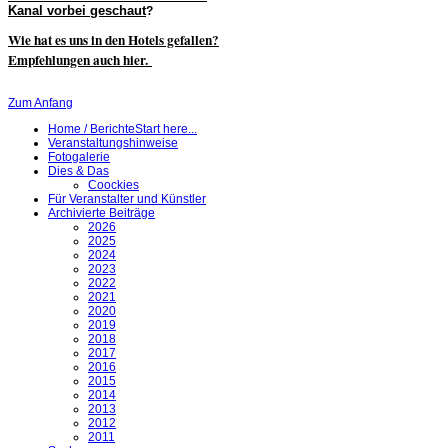
Kanal vorbei geschaut
?
Wie hat es uns in den Hotels gefallen?
Empfehlungen auch hier.
Zum Anfang
Home / Berichte
Start here...
Veranstaltungshinweise
Fotogalerie
Dies & Das
Coockies
Für Veranstalter und Künstler
Archivierte Beiträge
2026
2025
2024
2023
2022
2021
2020
2019
2018
2017
2016
2015
2014
2013
2012
2011