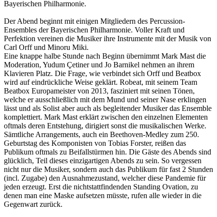
Bayerischen Philharmonie.
Der Abend beginnt mit einigen Mitgliedern des Percussion-
Ensembles der Bayerischen Philharmonie. Voller Kraft und
Perfektion vereinen die Musiker ihre Instrumente mit der Musik von
Carl Orff und Minoru Miki.
Eine knappe halbe Stunde nach Beginn übernimmt Mark Mast die
Moderation, Yudum Çetiner und Jo Barnikel nehmen an ihrem
Klavieren Platz. Die Frage, wie verbindet sich Orff und Beatbox
wird auf eindrückliche Weise geklärt. Robeat, mit seinem Team
Beatbox Europameister von 2013, fasziniert mit seinen Tönen,
welche er ausschließlich mit dem Mund und seiner Nase erklingen
lässt und als Solist aber auch als begleitender Musiker das Ensemble
komplettiert.
Mark Mast erklärt zwischen den einzelnen Elementen
oftmals deren Entstehung, dirigiert sonst die musikalischen Werke.
Sämtliche Arrangements, auch ein Beethoven-Medley zum 250.
Geburtstag des Komponisten von Tobias Forster, reißen das
Publikum oftmals zu Beifallstürmen hin. Die Gäste des Abends sind
glücklich, Teil dieses einzigartigen Abends zu sein. So vergessen
nicht nur die Musiker, sondern auch das Publikum für fast 2 Stunden
(incl. Zugabe) den Ausnahmezustand, welcher diese Pandemie für
jeden erzeugt. Erst die nichtstattfindenden Standing Ovation, zu
denen man eine Maske aufsetzen müsste, rufen alle wieder in die
Gegenwart zurück.