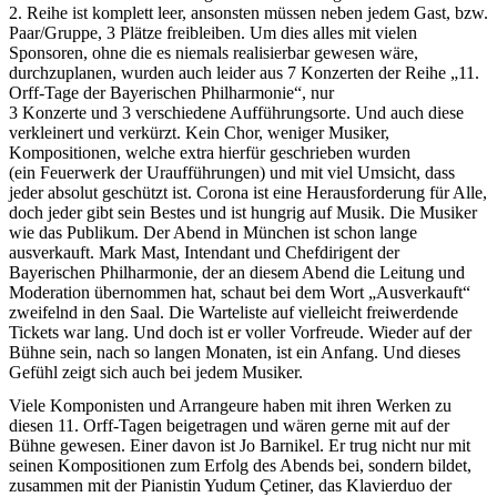
2. Reihe ist komplett leer, ansonsten müssen neben jedem Gast, bzw.
Paar/Gruppe, 3 Plätze freibleiben. Um dies alles mit vielen
Sponsoren, ohne die es niemals realisierbar gewesen wäre,
durchzuplanen, wurden auch leider aus 7 Konzerten der Reihe „11.
Orff-Tage der Bayerischen Philharmonie“, nur
3 Konzerte und 3 verschiedene Aufführungsorte. Und auch diese
verkleinert und verkürzt. Kein Chor, weniger Musiker,
Kompositionen, welche extra hierfür geschrieben wurden
(ein Feuerwerk der Uraufführungen) und mit viel Umsicht, dass
jeder absolut geschützt ist. Corona ist eine Herausforderung für Alle,
doch jeder gibt sein Bestes und ist hungrig auf Musik. Die Musiker
wie das Publikum. Der Abend in München ist schon lange
ausverkauft. Mark Mast, Intendant und Chefdirigent der
Bayerischen Philharmonie, der an diesem Abend die Leitung und
Moderation übernommen hat, schaut bei dem Wort „Ausverkauft“
zweifelnd in den Saal. Die Warteliste auf vielleicht freiwerdende
Tickets war lang. Und doch ist er voller Vorfreude. Wieder auf der
Bühne sein, nach so langen Monaten, ist ein Anfang. Und dieses
Gefühl zeigt sich auch bei jedem Musiker.
Viele Komponisten und Arrangeure haben mit ihren Werken zu
diesen 11. Orff-Tagen beigetragen und wären gerne mit auf der
Bühne gewesen. Einer davon ist Jo Barnikel. Er trug nicht nur mit
seinen Kompositionen zum Erfolg des Abends bei, sondern bildet,
zusammen mit der Pianistin
Yudum Çetiner, das Klavierduo der