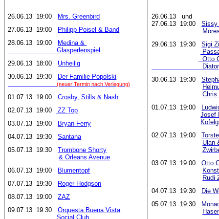
26.06.13 19:00
Mrs. Greenbird
26.06.13 und
27.06.13 19:00
Sissy 
27.06.13 19:00
Philipp Poisel & Band
Mores
28.06.13 19:00
Medina &
29.06.13 19:30
Sigi 
Glasperlenspiel
Passa
Otto G
29.06.13 18:00
Unheilig
Diatoni
30.06.13 19:30
Der Familie Popolski
30.06.13 19:30
Steph
(neuer Termin nach Verlegung)
Helmu
Chris
01.07.13 19:00
Crosby, Stills & Nash
01.07.13 19:00
Ludwi
02.07.13 19:00
ZZ Top
Josef
Kofel
03.07.13 19:00
Bryan Ferry
02.07.13 19:00
Torste
04.07.13 19:30
Santana
Ulan 
05.07.13 19:30
Trombone Shorty
Zwirb
& Orleans Avenue
03.07.13 19:00
Otto G
06.07.13 19:00
Blumentopf
Konst
Rudi 
07.07.13 19:30
Roger Hodgson
04.07.13 19:30
Die W
08.07.13 19:00
ZAZ
05.07.13 19:30
Mona
09.07.13 19:30
Orquesta Buena Vista
Hase
Social Club