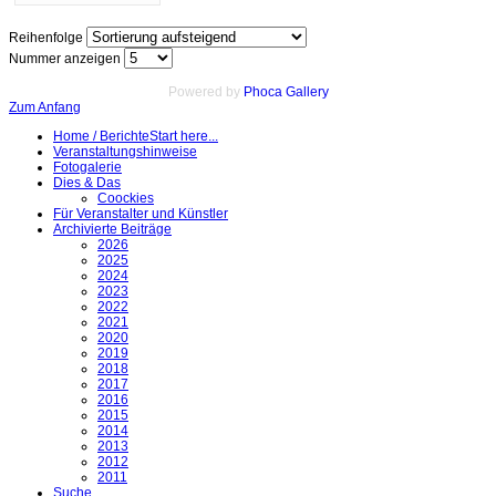
Reihenfolge
Nummer anzeigen
Powered by
Phoca Gallery
Zum Anfang
Home / Berichte
Start here...
Veranstaltungshinweise
Fotogalerie
Dies & Das
Coockies
Für Veranstalter und Künstler
Archivierte Beiträge
2026
2025
2024
2023
2022
2021
2020
2019
2018
2017
2016
2015
2014
2013
2012
2011
Suche