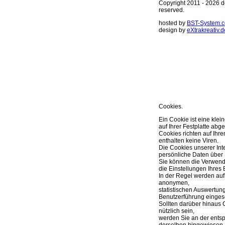
Copyright 2011 - 2026 de
reserved.
hosted by
BST-System.
design by
eXtrakreativ.d
Diese Seite ve
Optimierung de
Sie können Ihre Cookie 
weitere Infos..
OK
Cookies.
Ein Cookie ist eine klei
auf Ihrer Festplatte abge
Cookies richten auf Ih
enthalten keine Viren.
Die Cookies unserer Int
persönliche Daten über 
Sie können die Verwend
die Einstellungen Ihres 
In der Regel werden auf
anonymen,
statistischen Auswertun
Benutzerführung eingese
Sollten darüber hinaus 
nützlich sein,
werden Sie an der ents