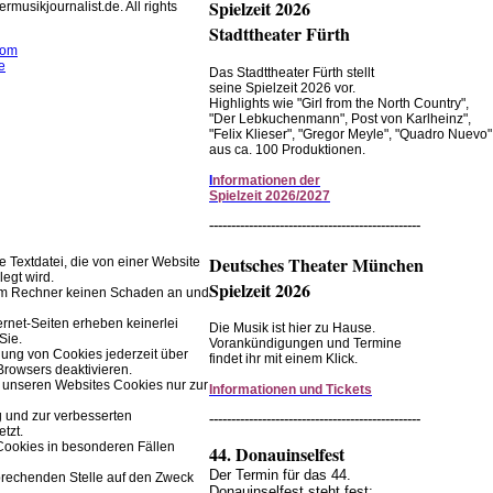
Spielzeit 2026
rmusikjournalist.de. All rights
Stadttheater Fürth
com
e
Das Stadttheater Fürth stellt
seine Spielzeit 2026 vor.
rwendet Cookies zur
Highlights wie "Girl from the North Country",
"Der Lebkuchenmann", Post von Karlheinz",
r Browserfunktion.
"Felix Klieser", "Gregor Meyle", "Quadro Nuevo"
aus ca. 100 Produktionen.
Einstellungen im Browser ändern.
I
nformationen der
Spielzeit 2026/2027
------------------------------------------------
Deutsches Theater München
ne Textdatei, die von einer Website
legt wird.
Spielzeit 2026
rem Rechner keinen Schaden an und
ernet-Seiten erheben keinerlei
Die Musik ist hier zu Hause.
Sie.
Vorankündigungen und Termine
ung von Cookies jederzeit über
findet ihr mit einem Klick.
Browsers deaktivieren.
 unseren Websites Cookies nur zur
Informationen und Tickets
g und zur verbesserten
------------------------------------------------
tzt.
Cookies in besonderen Fällen
44. Donauinselfest
Der Termin für das 44.
prechenden Stelle auf den Zweck
Donauinselfest steht fest: