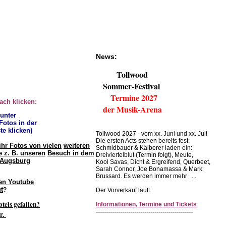
News:
Tollwood
Sommer-Festival
Termine 2027
fach klicken:
der Musik-Arena
 unter
 Fotos in der
te klicken)
Tollwood 2027 - vom xx. Juni und xx. Juli
Die ersten Acts stehen bereits fest:
ihr Fotos von vielen
weiteren
Schmidbauer & Kälberer laden ein:
 z. B. unseren
Besuch in dem
Dreiviertelblut (Termin folgt), Meute,
 Augsburg
Kool Savas, Dicht & Ergreifend, Querbeet,
Sarah Connor, Joe Bonamassa & Mark
Brussard. Es werden immer mehr ....
en Youtube
t
?
Der Vorverkauf läuft.
otels gefallen?
Informationen, Termine und Tickets
------------------------------------------------
r.