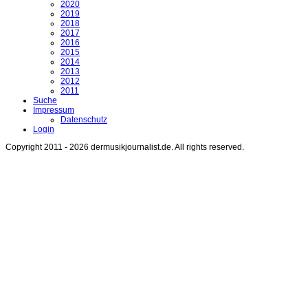
2020
2019
2018
2017
2016
2015
2014
2013
2012
2011
Suche
Impressum
Datenschutz
Login
Copyright 2011 - 2026 dermusikjournalist.de. All rights reserved.