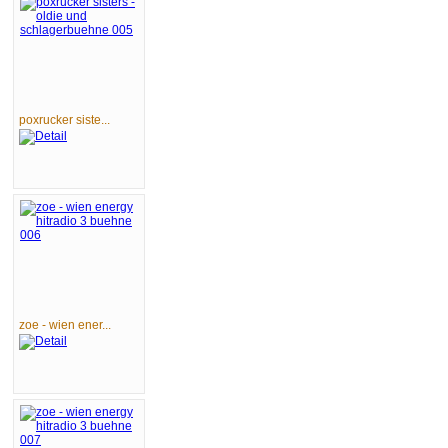
poxrucker siste...
zoe - wien ener...