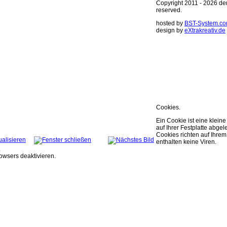
Copyright 2011 - 2026 derm
reserved.
hosted by
BST-System.c
design by
eXtrakreativ.de
Diese Seite ver
Optimierung der
Sie können Ihre Cookie E
weitere Infos..
OK
Cookies.
Ein Cookie ist eine kleine
auf Ihrer Festplatte abgele
Cookies richten auf Ihr
enthalten keine Viren.
.
owsers deaktivieren.