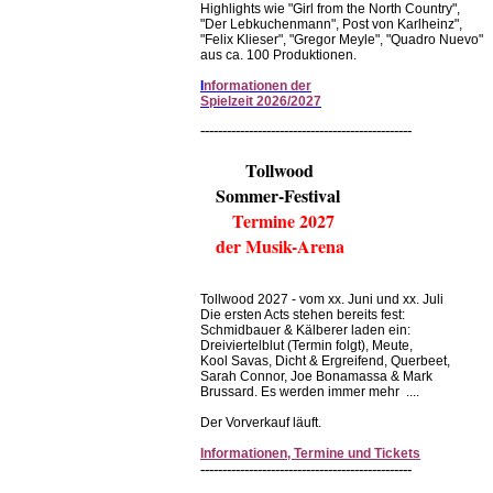
Highlights wie "Girl from the North Country",
"Der Lebkuchenmann", Post von Karlheinz",
"Felix Klieser", "Gregor Meyle", "Quadro Nuevo"
aus ca. 100 Produktionen.
I
nformationen der
Spielzeit 2026/2027
------------------------------------------------
Tollwood
Sommer-Festival
Termine 2027
der Musik-Arena
Tollwood 2027 - vom xx. Juni und xx. Juli
Die ersten Acts stehen bereits fest:
Schmidbauer & Kälberer laden ein:
Dreiviertelblut (Termin folgt), Meute,
Kool Savas, Dicht & Ergreifend, Querbeet,
Sarah Connor, Joe Bonamassa & Mark
Brussard. Es werden immer mehr ....
Der Vorverkauf läuft.
Informationen, Termine und Tickets
------------------------------------------------