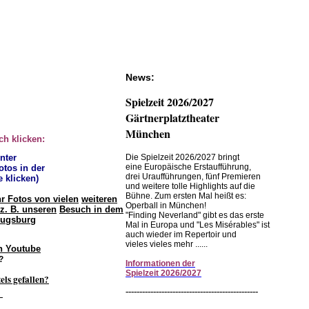
News:
Spielzeit 2026/2027
Gärtnerplatztheater
München
ch klicken:
unter
Die Spielzeit 2026/2027 bringt
eine Europäische Erstaufführung,
otos in der
drei Uraufführungen, fünf Premieren
e klicken)
und weitere tolle Highlights auf die
Bühne. Zum ersten Mal heißt es:
hr Fotos von vielen
weiteren
Operball in München!
z. B. unseren
Besuch in dem
"Finding Neverland" gibt es das erste
Augsburg
Mal in Europa und "Les Misérables" ist
auch wieder im Repertoir und
vieles vieles mehr ......
n Youtube
?
Informationen
der
Spielzeit
2026/2027
els gefallen?
.
------------------------------------------------