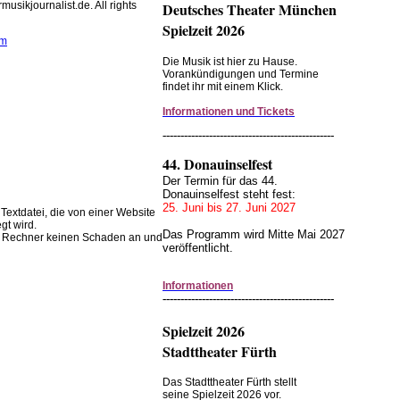
usikjournalist.de. All rights
Deutsches Theater München
Spielzeit 2026
om
Die Musik ist hier zu Hause.
Vorankündigungen und Termine
wendet Cookies zur
findet ihr mit einem Klick.
 Browserfunktion.
Informationen und Tickets
instellungen im Browser ändern.
------------------------------------------------
44. Donauinselfest
Der Termin für das 44.
Donauinselfest steht fest:
25. Juni bis 27. Juni 2027
 Textdatei, die von einer Website
gt wird.
Das Programm wird Mitte Mai 2027
em Rechner keinen Schaden an und
veröffentlicht.
Informationen
------------------------------------------------
Spielzeit 2026
Stadttheater Fürth
Das Stadttheater Fürth stellt
seine Spielzeit 2026 vor.