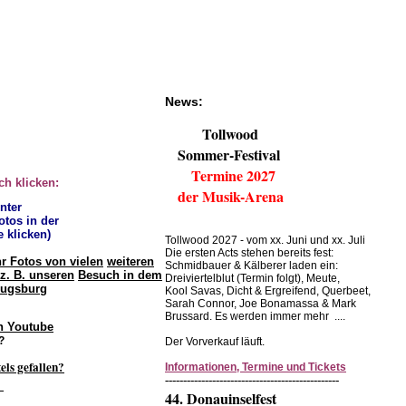
News:
Tollwood
Sommer-Festival
Termine 2027
ch klicken:
der Musik-Arena
unter
otos in der
e klicken)
Tollwood 2027 - vom xx. Juni und xx. Juli
Die ersten Acts stehen bereits fest:
hr Fotos von vielen
weiteren
Schmidbauer & Kälberer laden ein:
z. B. unseren
Besuch in dem
Dreiviertelblut (Termin folgt), Meute,
Augsburg
Kool Savas, Dicht & Ergreifend, Querbeet,
Sarah Connor, Joe Bonamassa & Mark
Brussard. Es werden immer mehr ....
n Youtube
?
Der Vorverkauf läuft.
els gefallen?
Informationen, Termine und Tickets
------------------------------------------------
.
44. Donauinselfest