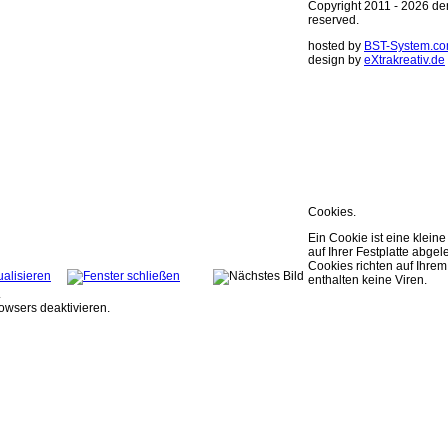
Copyright 2011 - 2026 derm
reserved.
hosted by
BST-System.c
design by
eXtrakreativ.de
Diese Seite ver
Optimierung der
Sie können Ihre Cookie E
weitere Infos..
OK
Cookies.
Ein Cookie ist eine kleine
auf Ihrer Festplatte abgele
Cookies richten auf Ihr
enthalten keine Viren.
.
owsers deaktivieren.