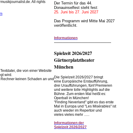
usikjournalist.de. All rights
Der Termin für das 44.
Donauinselfest steht fest:
25. Juni bis 27. Juni 2027
om
Das Programm wird Mitte Mai 2027
veröffentlicht.
wendet Cookies zur
 Browserfunktion.
Informationen
------------------------------------------------
instellungen im Browser ändern.
Spielzeit 2026/2027
Gärtnerplatztheater
München
 Textdatei, die von einer Website
gt wird.
Die Spielzeit 2026/2027 bringt
em Rechner keinen Schaden an und
eine Europäische Erstaufführung,
drei Uraufführungen, fünf Premieren
und weitere tolle Highlights auf die
Bühne. Zum ersten Mal heißt es:
Operball in München!
"Finding Neverland" gibt es das erste
Mal in Europa und "Les Misérables" ist
auch wieder im Repertoir und
vieles vieles mehr ......
Informationen
der
Spielzeit
2026/2027