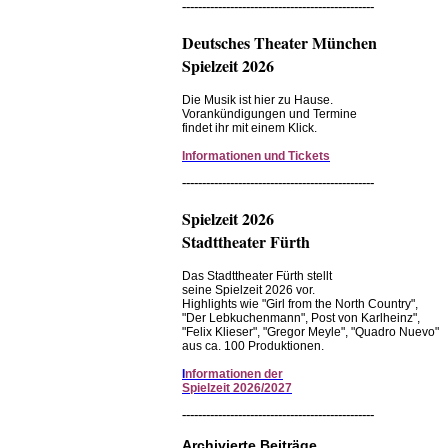
------------------------------------------------
Deutsches Theater München
Spielzeit 2026
Die Musik ist hier zu Hause.
Vorankündigungen und Termine
findet ihr mit einem Klick.
Informationen und Tickets
------------------------------------------------
Spielzeit 2026
Stadttheater Fürth
Das Stadttheater Fürth stellt
seine Spielzeit 2026 vor.
Highlights wie "Girl from the North Country",
"Der Lebkuchenmann", Post von Karlheinz",
"Felix Klieser", "Gregor Meyle", "Quadro Nuevo"
aus ca. 100 Produktionen.
I
nformationen der
Spielzeit 2026/2027
------------------------------------------------
Archivierte Beiträge