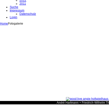
2012
2011
Suche
Impressum
Datenschutz
Login
Home
Fotogalerie
André Hartmann + Friedrich-Wilhelm Ti