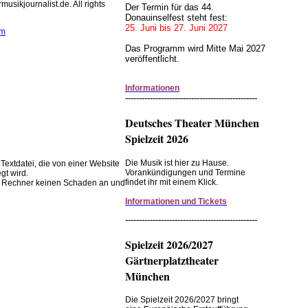
usikjournalist.de. All rights
Der Termin für das 44.
Donauinselfest steht fest:
25. Juni bis 27. Juni 2027
om
Das Programm wird Mitte Mai 2027
veröffentlicht.
wendet Cookies zur
 Browserfunktion.
Informationen
------------------------------------------------
instellungen im Browser ändern.
Deutsches Theater München
Spielzeit 2026
Die Musik ist hier zu Hause.
 Textdatei, die von einer Website
Vorankündigungen und Termine
gt wird.
findet ihr mit einem Klick.
em Rechner keinen Schaden an und
Informationen und Tickets
------------------------------------------------
Spielzeit 2026/2027
Gärtnerplatztheater
München
Die Spielzeit 2026/2027 bringt