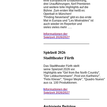
eine Europäische Erstaufführung,
drei Uraufführungen, fünf Premieren
und weitere tolle Highlights auf die
Bühne. Zum ersten Mal heißt es:
Operball in München!
"Finding Neverland" gibt es das erste
Mal in Europa und "Les Misérables" ist
auch wieder im Repertoir und
vieles vieles mehr ......
Informationen
der
Spielzeit
2026/2027
------------------------------------------------
Spielzeit 2026
Stadttheater Fürth
Das Stadttheater Fürth stellt
seine Spielzeit 2026 vor.
Highlights wie "Girl from the North Country",
"Der Lebkuchenmann", Post von Karlheinz",
"Felix Klieser", "Gregor Meyle", "Quadro Nuevo"
aus ca. 100 Produktionen.
I
nformationen der
Spielzeit 2026/2027
------------------------------------------------
Archivierte Beiträge