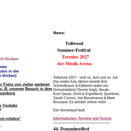
News:
Tollwood
Sommer-Festival
Termine 2027
ch klicken:
der Musik-Arena
unter
otos in der
e klicken)
Tollwood 2027 - vom xx. Juni und xx. Juli
Die ersten Acts stehen bereits fest:
hr Fotos von vielen
weiteren
Schmidbauer & Kälberer laden ein:
z. B. unseren
Besuch in dem
Dreiviertelblut (Termin folgt), Meute,
Augsburg
Kool Savas, Dicht & Ergreifend, Querbeet,
Sarah Connor, Joe Bonamassa & Mark
Brussard. Es werden immer mehr ....
n Youtube
?
Der Vorverkauf läuft.
els gefallen?
Informationen, Termine und Tickets
------------------------------------------------
.
44. Donauinselfest