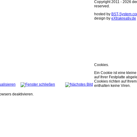
Copyright 2011 - 2026 derm
reserved.
hosted by
BST-System.c
design by
eXtrakreativ.de
Diese Seite ver
Optimierung der
Sie können Ihre Cookie E
weitere Infos..
OK
Cookies.
Ein Cookie ist eine kleine
auf Ihrer Festplatte abgele
Cookies richten auf Ihr
enthalten keine Viren.
.
owsers deaktivieren.