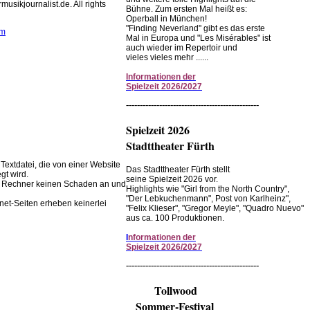
usikjournalist.de. All rights
Bühne. Zum ersten Mal heißt es:
Operball in München!
"Finding Neverland" gibt es das erste
om
Mal in Europa und "Les Misérables" ist
auch wieder im Repertoir und
vieles vieles mehr ......
wendet Cookies zur
 Browserfunktion.
Informationen
der
Spielzeit
2026/2027
instellungen im Browser ändern.
------------------------------------------------
Spielzeit 2026
Stadttheater Fürth
 Textdatei, die von einer Website
Das Stadttheater Fürth stellt
gt wird.
seine Spielzeit 2026 vor.
em Rechner keinen Schaden an und
Highlights wie "Girl from the North Country",
"Der Lebkuchenmann", Post von Karlheinz",
net-Seiten erheben keinerlei
"Felix Klieser", "Gregor Meyle", "Quadro Nuevo"
aus ca. 100 Produktionen.
I
nformationen der
Spielzeit 2026/2027
------------------------------------------------
Tollwood
Sommer-Festival