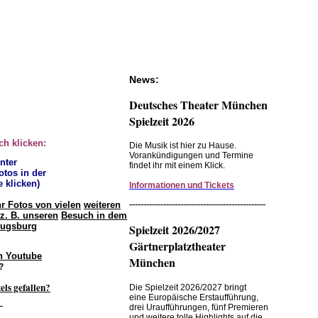
News:
Deutsches Theater München
Spielzeit 2026
ch klicken:
Die Musik ist hier zu Hause.
Vorankündigungen und Termine
unter
findet ihr mit einem Klick.
otos in der
e klicken)
Informationen und Tickets
------------------------------------------------
hr Fotos von vielen
weiteren
z. B. unseren
Besuch in dem
Augsburg
Spielzeit 2026/2027
Gärtnerplatztheater
n Youtube
München
?
els gefallen?
Die Spielzeit 2026/2027 bringt
eine Europäische Erstaufführung,
.
drei Uraufführungen, fünf Premieren
und weitere tolle Highlights auf die