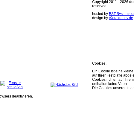
Copyright 2011 - 2026 derm
reserved.
hosted by
BST-System.c
design by
eXtrakreativ.de
Diese Seite ver
Optimierung der
Sie können Ihre Cookie E
weitere Infos..
OK
Cookies.
Ein Cookie ist eine kleine
auf Ihrer Festplatte abgele
Cookies richten auf Ihr
enthalten keine Viren.
Die Cookies unserer Inter
owsers deaktivieren.