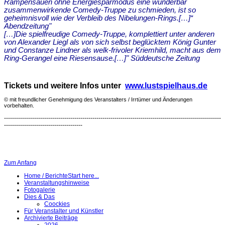
Rampensäuen ohne Energiesparmodus eine wunderbar
zusammenwirkende Comedy-Truppe zu schmieden, ist so
geheimnisvoll wie der Verbleib des Nibelungen-Rings.[…]“
Abendzeitung"
[…]Die spielfreudige Comedy-Truppe, komplettiert unter anderen
von Alexander Liegl als von sich selbst beglücktem König Gunter
und Constanze Lindner als welk-frivoler Kriemhild, macht aus dem
Ring-Gerangel eine Riesensause.[…]" Süddeutsche Zeitung
Tickets und weitere Infos unter
www.lustspielhaus.de
© mit freundlicher Genehmigung des Veranstalters / Irrtümer und Änderungen
vorbehalten.
------------------------------------------------------------------------------------------------------------
---------------------------------------
Zum Anfang
Home / Berichte
Start here...
Veranstaltungshinweise
Fotogalerie
Dies & Das
Coockies
Für Veranstalter und Künstler
Archivierte Beiträge