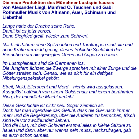
Die neue Produktion des Münchner Lustspielhauses
von Alexander Liegl, Manfred O. Tauchen und Gabi
Rothmüller Musik von Altmann, Auer, Schimann und
Liebethal
Lange hatte der Drache seine Ruhe.
Damit ist es jetzt vorbei.
Denn Siegfried greift wieder zum Schwert.
Nach elf Jahren ohne Spitzhauben und Tarnkappen sind alte und
neue Kräfte verrückt genug, dieses fröhliche Spektakel den
Besuchern um die geneigten Ohren und Augen zu hauen.
Im Lustspielhaus sind die Germanen los.
Die Jungfern ächzen,die Zwerge sprechen mit einer Zunge und die
Götter streiten sich. Genau, wie es sich für ein deftiges
Nibelungenspektakel gehört.
Streit, Neid, Eifersucht und Mord – nichts wird ausgelassen.
Ausgelöst natürlich von einem Goldschatz und jenem berühmten
Ring, der unendliche Macht verleiht.
Diese Geschichte ist nicht neu. Sogar ziemlich alt.
Doch hat man irgendwie das Gefühl, dass die Gier nach immer
mehr und die Begeisterung, über die Anderen zu herrschen, frisch
sind wie vor zwölfhundert Jahren.
Und die Lust, mit dem Schwert erstmal alles in kleine Stücke zu
hauen und dann, aber nur wenns sein muss, nachzufragen, gab
es auch schon damals.