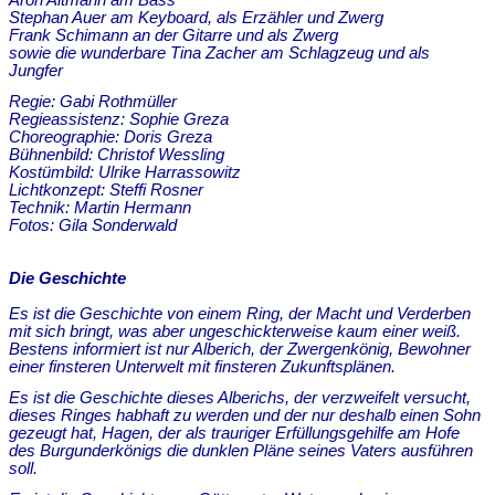
Aron Altmann am Bass
Stephan Auer am Keyboard, als Erzähler und Zwerg
Frank Schimann an der Gitarre und als Zwerg
sowie die wunderbare Tina Zacher am Schlagzeug und als
Jungfer
Regie: Gabi Rothmüller
Regieassistenz: Sophie Greza
Choreographie: Doris Greza
Bühnenbild: Christof Wessling
Kostümbild: Ulrike Harrassowitz
Lichtkonzept: Steffi Rosner
Technik: Martin Hermann
Fotos: Gila Sonderwald
Die Geschichte
Es ist die Geschichte von einem Ring, der Macht und Verderben
mit sich bringt, was aber ungeschickterweise kaum einer weiß.
Bestens informiert ist nur Alberich, der Zwergenkönig, Bewohner
einer finsteren Unterwelt mit finsteren Zukunftsplänen.
Es ist die Geschichte dieses Alberichs, der verzweifelt versucht,
dieses Ringes habhaft zu werden und der nur deshalb einen Sohn
gezeugt hat, Hagen, der als trauriger Erfüllungsgehilfe am Hofe
des Burgunderkönigs die dunklen Pläne seines Vaters ausführen
soll.