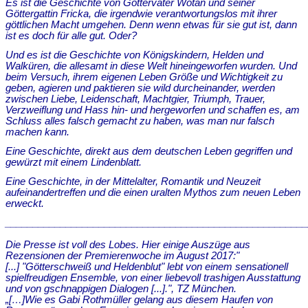
Es ist die Geschichte von Göttervater Wotan und seiner
Göttergattin Fricka, die irgendwie verantwortungslos mit ihrer
göttlichen Macht umgehen. Denn wenn etwas für sie gut ist, dann
ist es doch für alle gut. Oder?
Und es ist die Geschichte von Königskindern, Helden und
Walküren, die allesamt in diese Welt hineingeworfen wurden. Und
beim Versuch, ihrem eigenen Leben Größe und Wichtigkeit zu
geben, agieren und paktieren sie wild durcheinander, werden
zwischen Liebe, Leidenschaft, Machtgier, Triumph, Trauer,
Verzweiflung und Hass hin- und hergeworfen und schaffen es, am
Schluss alles falsch gemacht zu haben, was man nur falsch
machen kann.
Eine Geschichte, direkt aus dem deutschen Leben gegriffen und
gewürzt mit einem Lindenblatt.
Eine Geschichte, in der Mittelalter, Romantik und Neuzeit
aufeinandertreffen und die einen uralten Mythos zum neuen Leben
erweckt.
_______________________________________________________
Die Presse ist voll des Lobes. Hier einige Auszüge aus
Rezensionen der Premierenwoche im August 2017:"
[...] "Götterschweiß und Heldenblut" lebt von einem sensationell
spielfreudigen Ensemble, von einer liebevoll trashigen Ausstattung
und von gschnappigen Dialogen [...].", TZ München.
„[…]Wie es Gabi Rothmüller gelang aus diesem Haufen von