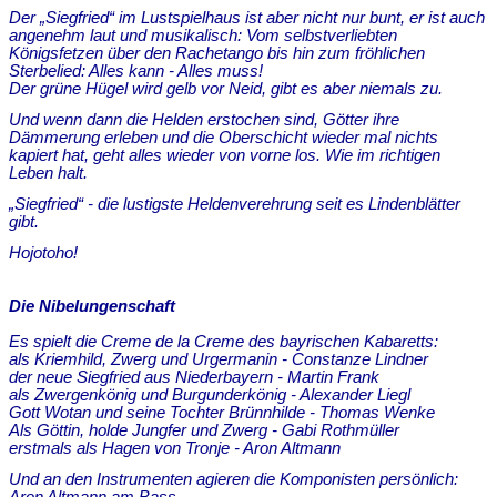
Der „Siegfried“ im Lustspielhaus ist aber nicht nur bunt, er ist auch
angenehm laut und musikalisch: Vom selbstverliebten
Königsfetzen über den Rachetango bis hin zum fröhlichen
Sterbelied: Alles kann - Alles muss!
Der grüne Hügel wird gelb vor Neid, gibt es aber niemals zu.
Und wenn dann die Helden erstochen sind, Götter ihre
Dämmerung erleben und die Oberschicht wieder mal nichts
kapiert hat, geht alles wieder von vorne los. Wie im richtigen
Leben halt.
„Siegfried“ - die lustigste Heldenverehrung seit es Lindenblätter
gibt.
Hojotoho!
Die Nibelungenschaft
Es spielt die Creme de la Creme des bayrischen Kabaretts:
als Kriemhild, Zwerg und Urgermanin - Constanze Lindner
der neue Siegfried aus Niederbayern - Martin Frank
als Zwergenkönig und Burgunderkönig - Alexander Liegl
Gott Wotan und seine Tochter Brünnhilde - Thomas Wenke
Als Göttin, holde Jungfer und Zwerg - Gabi Rothmüller
erstmals als Hagen von Tronje - Aron Altmann
Und an den Instrumenten agieren die Komponisten persönlich: