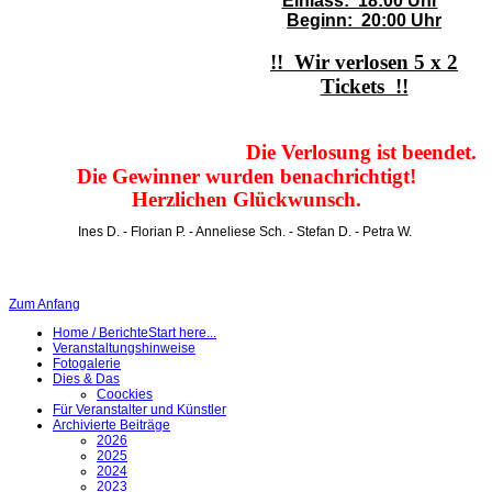
Einlass: 18:00 Uhr
Beginn: 20:00 Uhr
!! Wir verlosen 5 x 2
Tickets !!
Die Verlosung ist
beendet.
Die
Gewinner
w
urden
benachrichtigt!
Herzlichen Glückwunsch.
Ines D. - Florian P. - Anneliese Sch. - Stefan D. - Petra W.
Zum Anfang
Home / Berichte
Start here...
Veranstaltungshinweise
Fotogalerie
Dies & Das
Coockies
Für Veranstalter und Künstler
Archivierte Beiträge
2026
2025
2024
2023