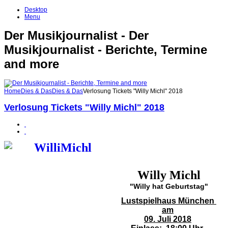
Desktop
Menu
Der Musikjournalist - Der
Musikjournalist - Berichte, Termine
and more
Home
Dies & Das
Dies & Das
Verlosung Tickets "Willy Michl" 2018
Verlosung Tickets "Willy Michl" 2018
Willy Michl
"Willy hat Geburtstag"
Lustspielhaus München
am
09. Juli
2018