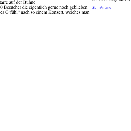
derselben hingewiesen.
tarre auf der Bühne.
00 Besucher die eigentlich gerne noch geblieben
Zum Anfang
 des G´fühl“ nach so einem Konzert, welches man