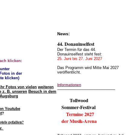
News:
44. Donauinselfest
Der Termin für das 44.
Donauinselfest steht fest:
25. Juni bis 27. Juni 2027
fach klicken:
Das Programm wird Mitte Mai 2027
 unter
veröffentlicht.
 Fotos in der
te klicken)
Informationen
ihr Fotos von vielen
weiteren
------------------------------------------------
 z. B. unseren
Besuch in dem
 Augsburg
Tollwood
Sommer-Festival
en Youtube
Termine 2027
t
?
der Musik-Arena
otels gefallen?
r.