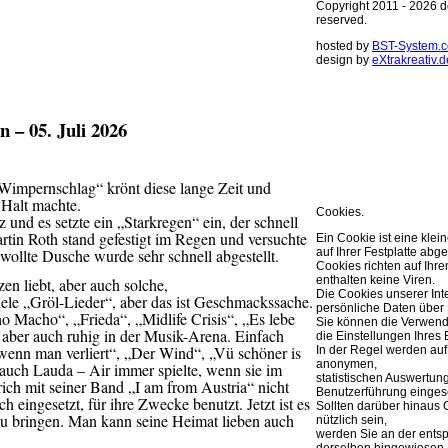
Copyright 2011 - 2026 de
reserved.
hosted by
BST-System.
design by
eXtrakreativ.d
Diese Seite ve
Optimierung de
 – 05. Juli 2026
Sie können Ihre Cookie 
weitere Infos..
„Wimpernschlag“ krönt diese lange Zeit und
OK
 Halt machte.
Cookies.
und es setzte ein „Starkregen“ ein, der schnell
artin Roth stand gefestigt im Regen und versuchte
Ein Cookie ist eine klei
auf Ihrer Festplatte abge
gewollte Dusche wurde sehr schnell abgestellt.
Cookies richten auf Ih
enthalten keine Viren.
en liebt, aber auch solche,
Die Cookies unserer Int
viele „Gröl-Lieder“, aber das ist Geschmackssache.
persönliche Daten über 
 Macho“, „Frieda“, „Midlife Crisis“, „Es lebe
Sie können die Verwend
 aber auch ruhig in der Musik-Arena. Einfach
die Einstellungen Ihres 
, wenn man verliert“, „Der Wind“, „Vü schöner is
In der Regel werden auf
anonymen,
e auch Lauda – Air immer spielte, wenn sie im
statistischen Auswertun
ch mit seiner Band „I am from Austria“ nicht
Benutzerführung eingese
h eingesetzt, für ihre Zwecke benutzt. Jetzt ist es
Sollten darüber hinaus 
 zu bringen. Man kann seine Heimat lieben auch
nützlich sein,
werden Sie an der ents