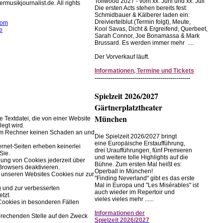
Tollwood 2027 - vom xx. Juni und xx. Juli
rmusikjournalist.de. All rights
Die ersten Acts stehen bereits fest:
Schmidbauer & Kälberer laden ein:
Dreiviertelblut (Termin folgt), Meute,
com
Kool Savas, Dicht & Ergreifend, Querbeet,
e
Sarah Connor, Joe Bonamassa & Mark
Brussard. Es werden immer mehr ....
rwendet Cookies zur
r Browserfunktion.
Der Vorverkauf läuft.
Informationen, Termine und Tickets
Einstellungen im Browser ändern.
------------------------------------------------
Spielzeit 2026/2027
Gärtnerplatztheater
München
ne Textdatei, die von einer Website
legt wird.
rem Rechner keinen Schaden an und
Die Spielzeit 2026/2027 bringt
eine Europäische Erstaufführung,
ernet-Seiten erheben keinerlei
drei Uraufführungen, fünf Premieren
Sie.
und weitere tolle Highlights auf die
ung von Cookies jederzeit über
Bühne. Zum ersten Mal heißt es:
Browsers deaktivieren.
Operball in München!
 unseren Websites Cookies nur zur
"Finding Neverland" gibt es das erste
Mal in Europa und "Les Misérables" ist
g und zur verbesserten
auch wieder im Repertoir und
tzt.
vieles vieles mehr ......
Cookies in besonderen Fällen
Informationen
der
prechenden Stelle auf den Zweck
Spielzeit
2026/2027