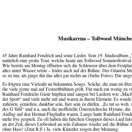
Musikarena – Tollwood München
45 Jahre Rainhard Fendrich und seine Lieder. Sein 19. Studioalbum 
natürlich eine große Tour, welche heute am Tollwood Sommerfestival
Wie bereits am Montag öffneten sich die Schleusen über dem Festplatz 
alles unter Wasser setzte – leider auch auf der Bühne. Der Gitarrist M
so zu tun, als ginge ihn das alles gar nichts an (Siehe Fotos). Die un
Es folgten eine Vielzahl an bekannten Songs. Solche, die man im Herz
die viele gerne mal auf Festzeltbühnen grölt. Für mich ein wenig zu 
Rainhard Fendrichs Gäste hüpften und sangen bei Liedern wie „Macho
der Sport“ und viele mehr mit und waren in ihrem Element. Es wurde
zuhören, genießen, dankbar sein, hier sein zu dürfen. „Es tut so weh
des G´fühl“ und u.a. auch die inoffizielle Österreichische Hymne, di
Anflug auf den Heimat-Flughafen waren. Lange hatte Rainhard Fendri
mehr live gespielt. Zu oft haben die falschen Gruppen dieses Lied falsc
an der Zeit, dieses Liebeslied an sein Zuhause wieder auf die Bühne
ohne Hass! (Zitat R.F.) Ja, viele Künstler zeigen ihre Meinung,