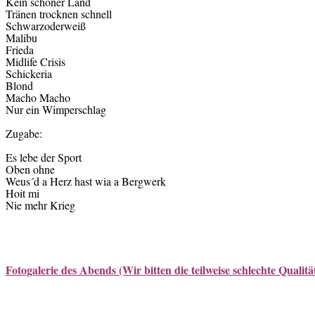
Kein schöner Land
Tränen trocknen schnell
Schwarzoderweiß
Malibu
Frieda
Midlife Crisis
Schickeria
Blond
Macho Macho
Nur ein Wimperschlag
Zugabe:
Es lebe der Sport
Oben ohne
Weus´d a Herz hast wia a Bergwerk
Hoit mi
Nie mehr Krieg
Fotogalerie des Abends (Wir bitten die teilweise schlechte Qualitä