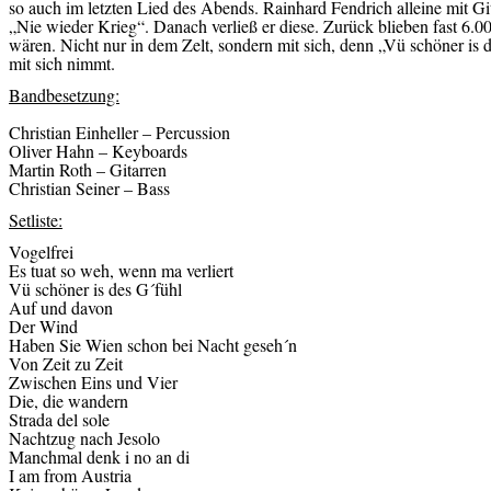
so auch im letzten Lied des Abends. Rainhard Fendrich alleine mit Gi
„Nie wieder Krieg“. Danach verließ er diese. Zurück blieben fast 6.0
wären. Nicht nur in dem Zelt, sondern mit sich, denn „Vü schöner is
mit sich nimmt.
Bandbesetzung:
Christian Einheller – Percussion
Oliver Hahn – Keyboards
Martin Roth – Gitarren
Christian Seiner – Bass
Setliste:
Vogelfrei
Es tuat so weh, wenn ma verliert
Vü schöner is des G´fühl
Auf und davon
Der Wind
Haben Sie Wien schon bei Nacht geseh´n
Von Zeit zu Zeit
Zwischen Eins und Vier
Die, die wandern
Strada del sole
Nachtzug nach Jesolo
Manchmal denk i no an di
I am from Austria