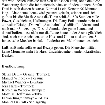
den wohl besten Fans die man sich wünschen kann, ohne die diese
Wanderung durch die Jahre niemals hätte stattfinden können. Stefan
Dettl ist sich dessen bewusst. Normal ist ein Konzert 90 Minuten
lang. Aber heute, heute wird getanzt, gelacht, erinnert und sich
gefreut bis die Musik-Arena die Türen schließt. 2 ¾ Stunden volle
Power, Geschichten, Hoffnungen. Die Party Polka wurde mehr als
ein voller Erfolg. „Danzn“, „Autobahn“, „Cadillac“, „Alarm“ und
noch mehr Supersongs. Es sind Stunden der guten Laune und
darauf hoffen, dass nicht nur die Leute heute in der Arena glücklich
sind, nach vorne schauen, ohne Hass und Unmut auskommen. 8
fantastische Musiker barfuß in Lederhosen. Mehr braucht es nicht.
LaBrassBanda sollte es auf Rezept geben. Die Menschen hätten
keine Momente mehr für Hass, Unzufriedenheit, undemokratisches
Denken.
Bandbesetzung:
Stefan Dettl – Gesang, Trompete
Manuel Winbeck – Posaune
Michael Wagner – E-Gitarre
Jörg Hartl – Trompete
Korbinian Weber – Trompete
Matthias Hoffmann – Tuba
Fabian Jungreithmayr – E-Bass
Manuel Da Coll - Schlagzeug