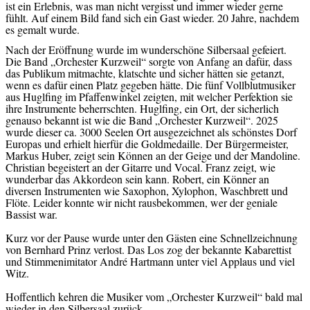
ist ein Erlebnis, was man nicht vergisst und immer wieder gerne
fühlt. Auf einem Bild fand sich ein Gast wieder. 20 Jahre, nachdem
es gemalt wurde.
Nach der Eröffnung wurde im wunderschöne Silbersaal gefeiert.
Die Band „Orchester Kurzweil“ sorgte von Anfang an dafür, dass
das Publikum mitmachte, klatschte und sicher hätten sie getanzt,
wenn es dafür einen Platz gegeben hätte. Die fünf Vollblutmusiker
aus Huglfing im Pfaffenwinkel zeigten, mit welcher Perfektion sie
ihre Instrumente beherrschten. Huglfing, ein Ort, der sicherlich
genauso bekannt ist wie die Band „Orchester Kurzweil“. 2025
wurde dieser ca. 3000 Seelen Ort ausgezeichnet als schönstes Dorf
Europas und erhielt hierfür die Goldmedaille. Der Bürgermeister,
Markus Huber, zeigt sein Können an der Geige und der Mandoline.
Christian begeistert an der Gitarre und Vocal. Franz zeigt, wie
wunderbar das Akkordeon sein kann. Robert, ein Könner an
diversen Instrumenten wie Saxophon, Xylophon, Waschbrett und
Flöte. Leider konnte wir nicht rausbekommen, wer der geniale
Bassist war.
Kurz vor der Pause wurde unter den Gästen eine Schnellzeichnung
von Bernhard Prinz verlost. Das Los zog der bekannte Kabarettist
und Stimmenimitator André Hartmann unter viel Applaus und viel
Witz.
Hoffentlich kehren die Musiker vom „Orchester Kurzweil“ bald mal
wieder in den Silbersaal zurück.