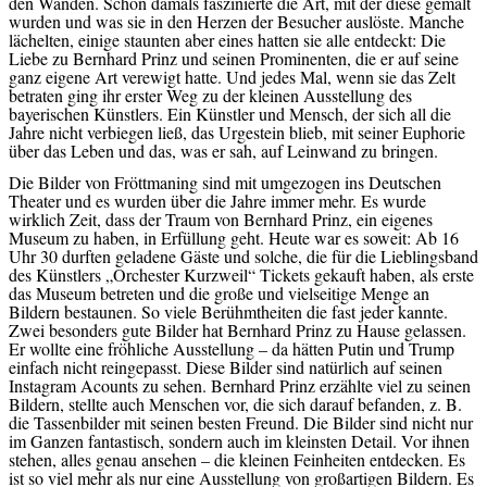
den Wänden. Schon damals faszinierte die Art, mit der diese gemalt
wurden und was sie in den Herzen der Besucher auslöste. Manche
lächelten, einige staunten aber eines hatten sie alle entdeckt: Die
Liebe zu Bernhard Prinz und seinen Prominenten, die er auf seine
ganz eigene Art verewigt hatte. Und jedes Mal, wenn sie das Zelt
betraten ging ihr erster Weg zu der kleinen Ausstellung des
bayerischen Künstlers. Ein Künstler und Mensch, der sich all die
Jahre nicht verbiegen ließ, das Urgestein blieb, mit seiner Euphorie
über das Leben und das, was er sah, auf Leinwand zu bringen.
Die Bilder von Fröttmaning sind mit umgezogen ins Deutschen
Theater und es wurden über die Jahre immer mehr. Es wurde
wirklich Zeit, dass der Traum von Bernhard Prinz, ein eigenes
Museum zu haben, in Erfüllung geht. Heute war es soweit: Ab 16
Uhr 30 durften geladene Gäste und solche, die für die Lieblingsband
des Künstlers „Orchester Kurzweil“ Tickets gekauft haben, als erste
das Museum betreten und die große und vielseitige Menge an
Bildern bestaunen. So viele Berühmtheiten die fast jeder kannte.
Zwei besonders gute Bilder hat Bernhard Prinz zu Hause gelassen.
Er wollte eine fröhliche Ausstellung – da hätten Putin und Trump
einfach nicht reingepasst. Diese Bilder sind natürlich auf seinen
Instagram Acounts zu sehen. Bernhard Prinz erzählte viel zu seinen
Bildern, stellte auch Menschen vor, die sich darauf befanden, z. B.
die Tassenbilder mit seinen besten Freund. Die Bilder sind nicht nur
im Ganzen fantastisch, sondern auch im kleinsten Detail. Vor ihnen
stehen, alles genau ansehen – die kleinen Feinheiten entdecken. Es
ist so viel mehr als nur eine Ausstellung von großartigen Bildern. Es