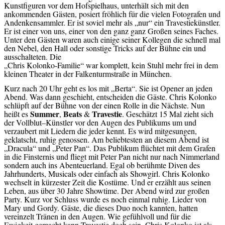
Kunstfiguren vor dem Hofspielhaus, unterhält sich mit den
ankommenden Gästen, posiert fröhlich für die vielen Fotografen und
Andenkensammler. Er ist soviel mehr als „nur“ ein Travestiekünstler.
Er ist einer von uns, einer von den ganz ganz Großen seines Faches.
Unter den Gästen waren auch einige seiner Kollegen die schnell mal
den Nebel, den Hall oder sonstige Tricks auf der Bühne ein und
ausschalteten. Die
„Chris Kolonko-Familie“ war komplett, kein Stuhl mehr frei in dem
kleinen Theater in der Falkenturmstraße in München.
Kurz nach 20 Uhr geht es los mit „Berta“. Sie ist Opener an jeden
Abend. Was dann geschieht, entscheiden die Gäste. Chris Kolonko
schlüpft auf der Bühne von der einen Rolle in die Nächste. Nun
Summer
Beats
Travestie
heißt es
,
&
. Geschätzt 15 Mal zieht sich
der Vollblut–Künstler vor den Augen des Publikums um und
verzaubert mit Liedern die jeder kennt. Es wird mitgesungen,
geklatscht, ruhig genossen. Am beliebtesten an diesem Abend ist
„Dracula“ und „Peter Pan“. Das Publikum flüchtet mit dem Grafen
in die Finsternis und fliegt mit Peter Pan nicht nur nach Nimmerland
sondern auch ins Abenteuerland. Egal ob berühmte Diven des
Jahrhunderts, Musicals oder einfach als Showgirl. Chris Kolonko
wechselt in kürzester Zeit die Kostüme. Und er erzählt aus seinen
Leben, aus über 30 Jahre Showtime. Der Abend wird zur großen
Party. Kurz vor Schluss wurde es noch einmal ruhig. Lieder von
Mary und Gordy. Gäste, die dieses Duo noch kannten, hatten
vereinzelt Tränen in den Augen. Wie gefühlvoll und für die
Ewigkeit gemacht kann Travestie doch sein. Chris Kolonko ist als