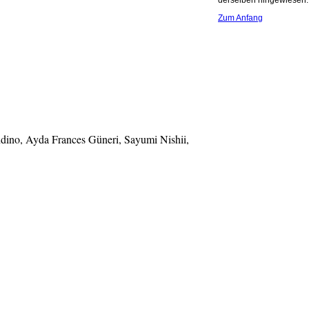
derselben hingewiesen.
Zum Anfang
ino, Ayda Frances Güneri, Sayumi Nishii,