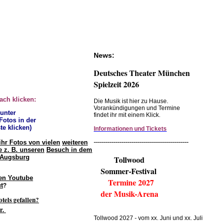
News:
Deutsches Theater München
Spielzeit 2026
fach klicken:
Die Musik ist hier zu Hause.
Vorankündigungen und Termine
 unter
findet ihr mit einem Klick.
 Fotos in der
te klicken)
Informationen und Tickets
------------------------------------------------
ihr Fotos von vielen
weiteren
 z. B. unseren
Besuch in dem
 Augsburg
Tollwood
Sommer-Festival
en Youtube
Termine 2027
t
?
der Musik-Arena
otels gefallen?
r.
Tollwood 2027 - vom xx. Juni und xx. Juli