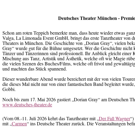
Deutsches Theater München - Premie
Schon am roten Teppich bemerkte man, dass heute wieder etwas ganz
Valga, La Limonada Event GmbH, bringt das erste Tanztheater von dr
Theaters in München. Die Geschichte von „Dorian Gray“, vielen bek
Gray“ wurde gut für die Bühne umgesetzt. Wer die Geschichte nicht k
Tänzer und Tänzerinnen sind professionell. Ihr Anblick gleicht einer 
Mischung aus Tanz, Artistik und Ästhetik, welche oft wie Magie rü
die vielen Szenen des Buches/Films, welche oft frivol und gewalttä
und machten das Stück spannend.
Dieser wunderbare Abend wurde bereichert mit der von vielen Toure
die dieses Mal nicht nur von einer fantastischen Band begleitet wurde
Gobbi.
Noch bis zum 17. Mai 2026 gastiert „Dorian Gray“ am Deutschen Thea
www.deutsches-theater.de
(Vom 08.-11. Juli 2026 kehrt das Tanztheater mit „
Der Fall Wagner
“)
mit „
Carmen
“ ins Deutsche Theater zurück. Die Veranstaltungen befi