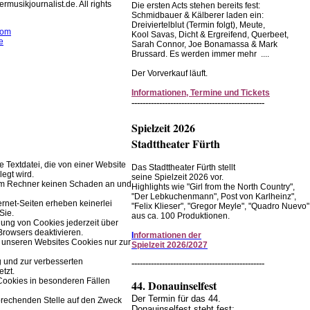
rmusikjournalist.de. All rights
Die ersten Acts stehen bereits fest:
Schmidbauer & Kälberer laden ein:
Dreiviertelblut (Termin folgt), Meute,
com
Kool Savas, Dicht & Ergreifend, Querbeet,
e
Sarah Connor, Joe Bonamassa & Mark
Brussard. Es werden immer mehr ....
rwendet Cookies zur
Der Vorverkauf läuft.
r Browserfunktion.
Informationen, Termine und Tickets
Einstellungen im Browser ändern.
------------------------------------------------
Spielzeit 2026
Stadttheater Fürth
ne Textdatei, die von einer Website
Das Stadttheater Fürth stellt
legt wird.
seine Spielzeit 2026 vor.
rem Rechner keinen Schaden an und
Highlights wie "Girl from the North Country",
"Der Lebkuchenmann", Post von Karlheinz",
ernet-Seiten erheben keinerlei
"Felix Klieser", "Gregor Meyle", "Quadro Nuevo"
Sie.
aus ca. 100 Produktionen.
ung von Cookies jederzeit über
Browsers deaktivieren.
I
nformationen der
 unseren Websites Cookies nur zur
Spielzeit 2026/2027
g und zur verbesserten
------------------------------------------------
tzt.
Cookies in besonderen Fällen
44. Donauinselfest
Der Termin für das 44.
prechenden Stelle auf den Zweck
Donauinselfest steht fest: