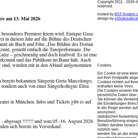
Copyright 2011 - 2026 de
reserved.
hosted by
BST-System.
re am 13. Mai 2026
design by
eXtrakreativ.d
Diese Seite ve
 besonderes Premiere feiern wird. Enrique Gasa
Optimierung de
ei in diesem Jahr auf die Bühne des Deutschen
annt als Buch und Film „Das Bildnis des Dorian
Sie können Ihre Cookie 
ennt, genießt einfach die Tanzperformanz. Die
weitere Infos..
Katze – geschmeidig und doch kraftvoll. Es ist eine
OK
berkommt und das Publikum im Bann hält. Auch
gig sind, wurden mit in den Ablauf aufgenommen
Cookies.
Ein Cookie ist eine klei
auf Ihrer Festplatte abge
n bereits bekannten Sängerin Greta Marcolongo,
Cookies richten auf Ih
, sondern auch von einer Sängerkollegin: Elisa
enthalten keine Viren.
Die Cookies unserer Int
persönliche Daten über 
Sie können die Verwend
ter in München. Infos und Tickets gibt es auf
die Einstellungen Ihres 
In der Regel werden auf
anonymen,
statistischen Auswertun
 - abgesagt !!!!!!! und vom 05.-16. August 2026
Benutzerführung eingese
Sollten darüber hinaus 
nden sich bereits im Vorverkauf.
nützlich sein,
werden Sie an der ents