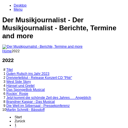
Desktop
Menu
Der Musikjournalist - Der
Musikjournalist - Berichte, Termine
and more
Home
2022
2022
#
Titel
1
Guten Rutsch ins Jahr 2023
2
Dreiviertelblut - Release Konzert CD "Plié"
3
West Side Story
4
Hänsel und Gretel
5
Das SpongeBob Musical
6
Rockin´ Rosie
7
Jetzt kommt die schönste Zeit des Jahres….. Angeblich
8
Brandner Kaspar - Das Musical
9
Die Welt im Silbersaal - Pressekonferenz
10
Martin Schmitt - Bässdoff
Start
Zurück
1