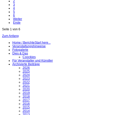
2
3
4
5
6
Weiter
Ende
Seite 1 von 6
Zum Anfang
Home / Berichte
Start here...
Veranstaltungshinweise
Fotogalerie
Dies & Das
Coockies
Für Veranstalter und Künstler
Archivierte Beiträge
2026
2025
2024
2023
2022
2021
2020
2019
2018
2017
2016
2015
2014
2013