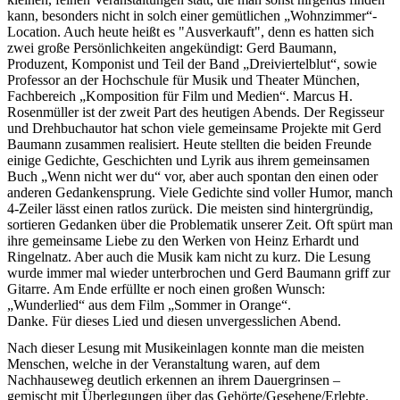
kann, besonders nicht in solch einer gemütlichen „Wohnzimmer“-
Location. Auch heute heißt es "Ausverkauft", denn es hatten sich
zwei große Persönlichkeiten angekündigt: Gerd Baumann,
Produzent, Komponist und Teil der Band „Dreiviertelblut“, sowie
Professor an der Hochschule für Musik und Theater München,
Fachbereich „Komposition für Film und Medien“. Marcus H.
Rosenmüller ist der zweit Part des heutigen Abends. Der Regisseur
und Drehbuchautor hat schon viele gemeinsame Projekte mit Gerd
Baumann zusammen realisiert. Heute stellten die beiden Freunde
einige Gedichte, Geschichten und Lyrik aus ihrem gemeinsamen
Buch „Wenn nicht wer du“ vor, aber auch spontan den einen oder
anderen Gedankensprung. Viele Gedichte sind voller Humor, manch
4-Zeiler lässt einen ratlos zurück. Die meisten sind hintergründig,
sortieren Gedanken über die Problematik unserer Zeit. Oft spürt man
ihre gemeinsame Liebe zu den Werken von Heinz Erhardt und
Ringelnatz. Aber auch die Musik kam nicht zu kurz. Die Lesung
wurde immer mal wieder unterbrochen und Gerd Baumann griff zur
Gitarre. Am Ende erfüllte er noch einen großen Wunsch:
„Wunderlied“ aus dem Film „Sommer in Orange“.
Danke. Für dieses Lied und diesen unvergesslichen Abend.
Nach dieser Lesung mit Musikeinlagen konnte man die meisten
Menschen, welche in der Veranstaltung waren, auf dem
Nachhauseweg deutlich erkennen an ihrem Dauergrinsen –
gemischt mit Überlegungen über das Gehörte/Gesehene/Erlebte.