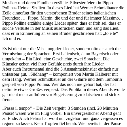
Musiker und deren Familien erzählte. Silvester feiern in Pippo
Pollinas Heimat Sizilien. In dieses Lied hat Werner Schmidbauer die
Zeile eingefügt für den verstorbenen Bruder seines italienischen
Freundes: …. Pippo, Martin, die und der und für immer Massimo…
Pippo Pollina erzählte einige Lieder später, dass er froh sei, dass er
solche Verluste in der Musik ausdrücken kann und sang das Lied,
dass er in Erinnerung an seinen Bruder geschrieben hat: „Io e te“ –
Ich und er.
Es ist nicht nur die Mischung der Lieder, sondern oftmals auch die
Vermischung der Sprachen. Erst Italienisch, dann Bayerisch oder
umgekehrt – Ein Lied, eine Geschichte, zwei Sprachen. Die
Künstler geben viel ihrer Gefühle preis durch ihre Lieder.
Aber auch Instrumental sind die 3 Ausnahmekünstler einfach nur
unfassbar gut. „Südhang“ – komponiert von Martin Kälberer mit
dem Hang, Werner Schmidbauer an der Gitarre und dem Tamburin
gespielt von Pippo Pollina. Wer das noch nie gehört hat, der hat
definitiv etwas Großes verpasst. Das Publikum dieses Abends wollte
gar nicht mehr aufhören vor Begeisterung zu klatschen und sich zu
freuen.
„Passa il tempo“ – Die Zeit vergeht. 3 Stunden (incl. 20 Minuten
Pause) waren wie im Flug vorbei. Ein unvergesslicher Abend geht
zu Ende. Auch Petrus hat wohl nur zugehört und ganz vergessen es
regnen zu lassen. Kein Tropfen fiel herab. Wie bereits in der Pause