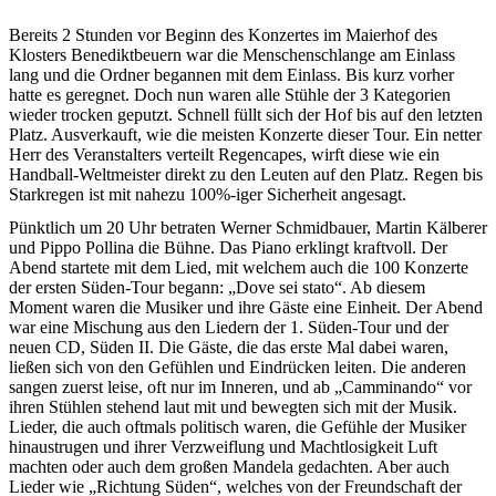
Bereits 2 Stunden vor Beginn des Konzertes im Maierhof des
Klosters Benediktbeuern war die Menschenschlange am Einlass
lang und die Ordner begannen mit dem Einlass. Bis kurz vorher
hatte es geregnet. Doch nun waren alle Stühle der 3 Kategorien
wieder trocken geputzt. Schnell füllt sich der Hof bis auf den letzten
Platz. Ausverkauft, wie die meisten Konzerte dieser Tour. Ein netter
Herr des Veranstalters verteilt Regencapes, wirft diese wie ein
Handball-Weltmeister direkt zu den Leuten auf den Platz. Regen bis
Starkregen ist mit nahezu 100%-iger Sicherheit angesagt.
Pünktlich um 20 Uhr betraten Werner Schmidbauer, Martin Kälberer
und Pippo Pollina die Bühne. Das Piano erklingt kraftvoll. Der
Abend startete mit dem Lied, mit welchem auch die 100 Konzerte
der ersten Süden-Tour begann: „Dove sei stato“. Ab diesem
Moment waren die Musiker und ihre Gäste eine Einheit. Der Abend
war eine Mischung aus den Liedern der 1. Süden-Tour und der
neuen CD, Süden II. Die Gäste, die das erste Mal dabei waren,
ließen sich von den Gefühlen und Eindrücken leiten. Die anderen
sangen zuerst leise, oft nur im Inneren, und ab „Camminando“ vor
ihren Stühlen stehend laut mit und bewegten sich mit der Musik.
Lieder, die auch oftmals politisch waren, die Gefühle der Musiker
hinaustrugen und ihrer Verzweiflung und Machtlosigkeit Luft
machten oder auch dem großen Mandela gedachten. Aber auch
Lieder wie „Richtung Süden“, welches von der Freundschaft der