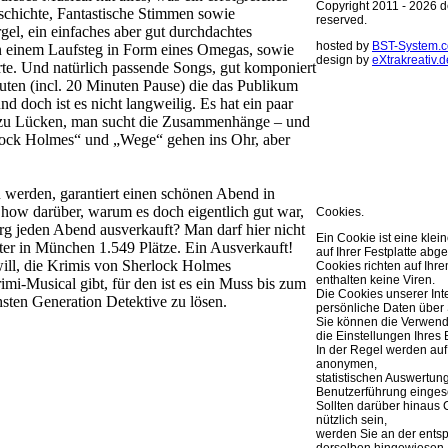
Copyright 2011 - 2026 de
chichte, Fantastische Stimmen sowie
reserved.
gel, ein einfaches aber gut durchdachtes
hosted by
BST-System.
n einem Laufsteg in Form eines Omegas, sowie
design by
eXtrakreativ.d
rte. Und natürlich passende Songs, gut komponiert
uten (incl. 20 Minuten Pause) die das Publikum
Diese Seite ve
nd doch ist es nicht langweilig. Es hat ein paar
Optimierung de
nd zu Lücken, man sucht die Zusammenhänge – und
rlock Holmes“ und „Wege“ gehen ins Ohr, aber
Sie können Ihre Cookie 
weitere Infos..
OK
 werden, garantiert einen schönen Abend in
Show darüber, warum es doch eigentlich gut war,
Cookies.
rg jeden Abend ausverkauft? Man darf hier nicht
Ein Cookie ist eine klei
ater in München 1.549 Plätze. Ein Ausverkauft!
auf Ihrer Festplatte abge
will, die Krimis von Sherlock Holmes
Cookies richten auf Ih
enthalten keine Viren.
mi-Musical gibt, für den ist es ein Muss bis zum
Die Cookies unserer Int
sten Generation Detektive zu lösen.
persönliche Daten über 
Sie können die Verwend
die Einstellungen Ihres 
In der Regel werden auf
anonymen,
statistischen Auswertun
Benutzerführung eingese
Sollten darüber hinaus 
nützlich sein,
werden Sie an der ents