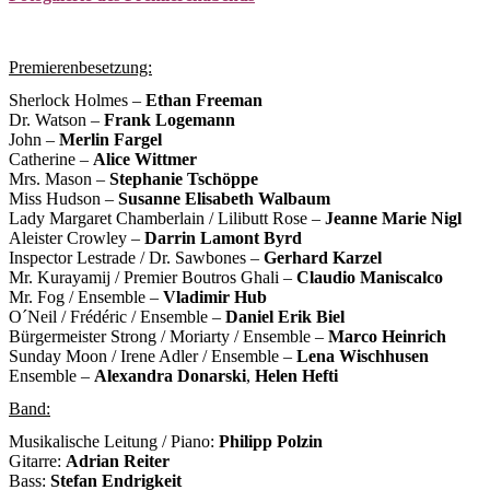
Premierenbesetzung:
Sherlock Holmes –
Ethan Freeman
Dr. Watson –
Frank Logemann
John –
Merlin Fargel
Catherine –
Alice Wittmer
Mrs. Mason –
Stephanie Tschöppe
Miss Hudson –
Susanne Elisabeth Walbaum
Lady Margaret Chamberlain / Lilibutt Rose –
Jeanne Marie Nigl
Aleister Crowley –
Darrin Lamont Byrd
Inspector Lestrade / Dr. Sawbones –
Gerhard Karzel
Mr. Kurayamij / Premier Boutros Ghali –
Claudio Maniscalco
Mr. Fog / Ensemble –
Vladimir Hub
O´Neil / Frédéric / Ensemble –
Daniel Erik Biel
Bürgermeister Strong / Moriarty / Ensemble –
Marco Heinrich
Sunday Moon / Irene Adler / Ensemble –
Lena Wischhusen
Ensemble –
Alexandra Donarski
,
Helen Hefti
Band:
Musikalische Leitung / Piano:
Philipp Polzin
Gitarre:
Adrian Reiter
Bass:
Stefan Endrigkeit