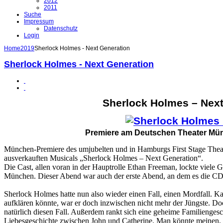
2012
2011
Suche
Impressum
Datenschutz
Login
Home
2019
Sherlock Holmes - Next Generation
Sherlock Holmes - Next Generation
Sherlock Holmes – Next
Premiere am Deutschen Theater Münc
München-Premiere des umjubelten und in Hamburgs First Stage Theate
ausverkauften Musicals „Sherlock Holmes – Next Generation“.
Die Cast, allen voran in der Hauptrolle Ethan Freeman, lockte viele 
München. Dieser Abend war auch der erste Abend, an dem es die CD
Sherlock Holmes hatte nun also wieder einen Fall, einen Mordfall. K
aufklären könnte, war er doch inzwischen nicht mehr der Jüngste. D
natürlich diesen Fall. Außerdem rankt sich eine geheime Familienge
Liebesgeschichte zwischen John und Catherine. Man könnte meinen, di