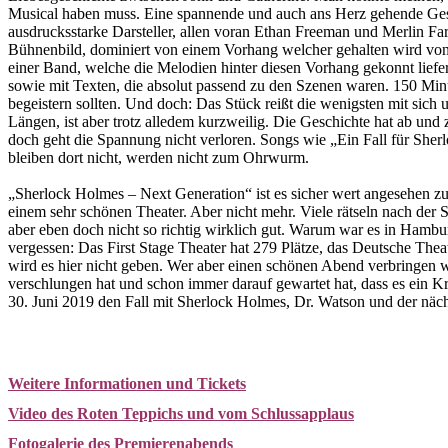
Musical haben muss. Eine spannende und auch ans Herz gehende Ges
ausdrucksstarke Darsteller, allen voran Ethan Freeman und Merlin Far
Bühnenbild, dominiert von einem Vorhang welcher gehalten wird vo
einer Band, welche die Melodien hinter diesen Vorhang gekonnt liefe
sowie mit Texten, die absolut passend zu den Szenen waren. 150 Min
begeistern sollten. Und doch: Das Stück reißt die wenigsten mit sich u
Längen, ist aber trotz alledem kurzweilig. Die Geschichte hat ab u
doch geht die Spannung nicht verloren. Songs wie „Ein Fall für She
bleiben dort nicht, werden nicht zum Ohrwurm.
„Sherlock Holmes – Next Generation“ ist es sicher wert angesehen zu
einem sehr schönen Theater. Aber nicht mehr. Viele rätseln nach der 
aber eben doch nicht so richtig wirklich gut. Warum war es in Hambu
vergessen: Das First Stage Theater hat 279 Plätze, das Deutsche The
wird es hier nicht geben. Wer aber einen schönen Abend verbringen 
verschlungen hat und schon immer darauf gewartet hat, dass es ein Kri
30. Juni 2019 den Fall mit Sherlock Holmes, Dr. Watson und der näch
Weitere Informationen und Tickets
Video des Roten Teppichs und vom Schlussapplaus
Fotogalerie des Premierenabends