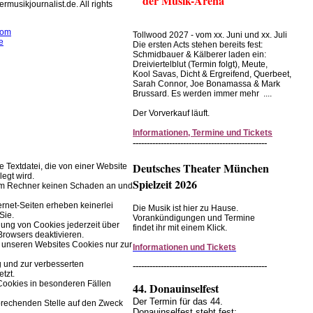
der Musik-Arena
rmusikjournalist.de. All rights
com
Tollwood 2027 - vom xx. Juni und xx. Juli
e
Die ersten Acts stehen bereits fest:
Schmidbauer & Kälberer laden ein:
rwendet Cookies zur
Dreiviertelblut (Termin folgt), Meute,
Kool Savas, Dicht & Ergreifend, Querbeet,
r Browserfunktion.
Sarah Connor, Joe Bonamassa & Mark
Brussard. Es werden immer mehr ....
Einstellungen im Browser ändern.
Der Vorverkauf läuft.
Informationen, Termine und Tickets
------------------------------------------------
Deutsches Theater München
ne Textdatei, die von einer Website
legt wird.
Spielzeit 2026
rem Rechner keinen Schaden an und
ernet-Seiten erheben keinerlei
Die Musik ist hier zu Hause.
Sie.
Vorankündigungen und Termine
ung von Cookies jederzeit über
findet ihr mit einem Klick.
Browsers deaktivieren.
 unseren Websites Cookies nur zur
Informationen und Tickets
g und zur verbesserten
------------------------------------------------
tzt.
Cookies in besonderen Fällen
44. Donauinselfest
Der Termin für das 44.
prechenden Stelle auf den Zweck
Donauinselfest steht fest: