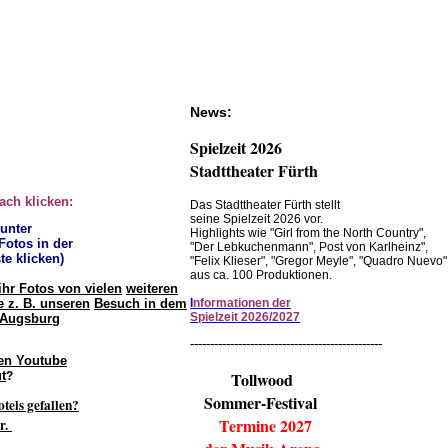
News:
Spielzeit 2026
Stadttheater Fürth
fach klicken:
Das Stadttheater Fürth stellt
seine Spielzeit 2026 vor.
 unter
Highlights wie "Girl from the North Country",
 Fotos in der
"Der Lebkuchenmann", Post von Karlheinz",
te klicken)
"Felix Klieser", "Gregor Meyle", "Quadro Nuevo"
aus ca. 100 Produktionen.
ihr Fotos von vielen
weiteren
 z. B. unseren
Besuch in dem
I
nformationen der
Spielzeit 2026/2027
 Augsburg
------------------------------------------------
en Youtube
t
Tollwood
?
Sommer-Festival
otels gefallen?
Termine 2027
r.