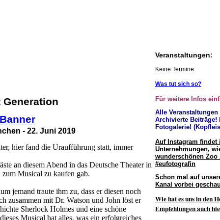
Veranstaltungen:
Keine Termine
Was tut sich so?
Für weitere Infos ein
 Generation
Alle Veranstaltungen
Archivierte Beiträge!
Fotogalerie! (Kopfleis
hen - 22. Juni 2019
Auf Instagram findet 
r, hier fand die Uraufführung statt, immer
Unternehmungen, wie
wunderschönen Zoo
#eufotografin
Gäste an diesem Abend in das Deutsche Theater in
 zum Musical zu kaufen gab.
Schon mal auf unser
Kanal vorbei geschau
aum jemand traute ihm zu, dass er diesen noch
Wie hat es uns in den H
och zusammen mit Dr. Watson und John löst er
Empfehlungen auch hie
schichte Sherlock Holmes und eine schöne
eses Musical hat alles, was ein erfolgreiches