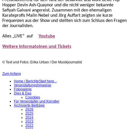
Pressekonferenz für den Tanz der bekannte und wohl beste Hip-
Hopper Devin Ash-Quaynor und die nicht weniger bekannte
Safiyah Galvani angereist. Zusammen mit den ehemaligen
Karateprofis Malin Nebel und Jörg Auffart zeigten sie kurze
Frequenzen aus der Show und stellten sich zum Schluss den Fragen
der Journalisten.
Alles „LIVE“ auf
Youtube
Weitere Informatoinen und Tickets
© Text und Fotos: Erika Urban / Der Musikjournalist
Zum Anfang
Home / Berichte
Start here...
Veranstaltungshinweise
Fotogalerie
Dies & Das
Coockies
Für Veranstalter und Künstler
Archivierte Beiträge
2026
2025
2024
2023
2022