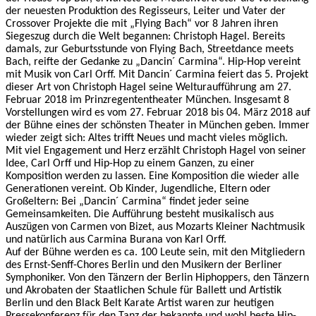
der neuesten Produktion des Regisseurs, Leiter und Vater der
Crossover Projekte die mit „Flying Bach“ vor 8 Jahren ihren
Siegeszug durch die Welt begannen: Christoph Hagel. Bereits
damals, zur Geburtsstunde von Flying Bach, Streetdance meets
Bach, reifte der Gedanke zu „Dancin´ Carmina“. Hip-Hop vereint
mit Musik von Carl Orff. Mit Dancin´ Carmina feiert das 5. Projekt
dieser Art von Christoph Hagel seine Welturaufführung am 27.
Februar 2018 im Prinzregententheater München. Insgesamt 8
Vorstellungen wird es vom 27. Februar 2018 bis 04. März 2018 auf
der Bühne eines der schönsten Theater in München geben. Immer
wieder zeigt sich: Altes trifft Neues und macht vieles möglich.
Mit viel Engagement und Herz erzählt Christoph Hagel von seiner
Idee, Carl Orff und Hip-Hop zu einem Ganzen, zu einer
Komposition werden zu lassen. Eine Komposition die wieder alle
Generationen vereint. Ob Kinder, Jugendliche, Eltern oder
Großeltern: Bei „Dancin´ Carmina“ findet jeder seine
Gemeinsamkeiten. Die Aufführung besteht musikalisch aus
Auszügen von Carmen von Bizet, aus Mozarts Kleiner Nachtmusik
und natürlich aus Carmina Burana von Karl Orff.
Auf der Bühne werden es ca. 100 Leute sein, mit den Mitgliedern
des Ernst-Senff-Chores Berlin und den Musikern der Berliner
Symphoniker. Von den Tänzern der Berlin Hiphoppers, den Tänzern
und Akrobaten der Staatlichen Schule für Ballett und Artistik
Berlin und den Black Belt Karate Artist waren zur heutigen