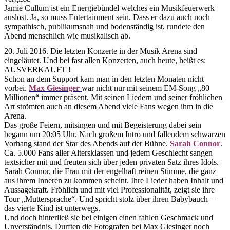
Jamie Cullum ist ein Energiebündel welches ein Musikfeuerwerk
auslöst. Ja, so muss Entertainment sein. Dass er dazu auch noch
sympathisch, publikumsnah und bodenständig ist, rundete den
Abend menschlich wie musikalisch ab.
20. Juli 2016. Die letzten Konzerte in der Musik Arena sind
eingeläutet. Und bei fast allen Konzerten, auch heute, heißt es:
AUSVERKAUFT !
Schon an dem Support kam man in den letzten Monaten nicht
vorbei.
Max Giesinger
war nicht nur mit seinem EM-Song „80
Millionen“ immer präsent. Mit seinen Liedern und seiner fröhlichen
Art strömten auch an diesem Abend viele Fans wegen ihm in die
Arena.
Das große Feiern, mitsingen und mit Begeisterung dabei sein
begann um 20:05 Uhr. Nach großem Intro und fallendem schwarzen
Vorhang stand der Star des Abends auf der Bühne.
Sarah Connor
.
Ca. 5.000 Fans aller Altersklassen und jedem Geschlecht sangen
textsicher mit und freuten sich über jeden privaten Satz ihres Idols.
Sarah Connor, die Frau mit der engelhaft reinen Stimme, die ganz
aus ihrem Inneren zu kommen scheint. Ihre Lieder haben Inhalt und
Aussagekraft. Fröhlich und mit viel Professionalität, zeigt sie ihre
Tour „Muttersprache“. Und spricht stolz über ihren Babybauch –
das vierte Kind ist unterwegs.
Und doch hinterließ sie bei einigen einen fahlen Geschmack und
Unverständnis. Durften die Fotografen bei Max Giesinger noch