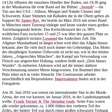
14 Uhr öffneten die einzelnen Händler ihre Buden, um 19:30 ging
in der Musikarena die erste Band auf die Bühne: „
Joseph
“ – ein
Trio aus den USA – Allison, Meegan und Natalie Closner sind
Schwestern. Klare Stimmen mit Balladen die in die Ohren gehen als
Support für
James Bay
, der bereits im März 2016 mit seiner Band
in München einen Tourstop einlegte und heute wieder einen großen
Anziehungspunkt lieferte. Das Kreischkonzert der ca. 98%
weiblichen Fans zwischen 15 und 25 war über den ganzen Platz zu
hören. Zeitgleich rockten
Losamol
das Andechser Zelt. Die
Allgäuer Mundartband ist längst schon weit über das Allgäu hinaus
bekannt, aber für viele doch noch immer ein Geheimtipp. Das Motto
des diesjährigen Sommer-Tollwoods ist nicht nur, wie in den letzten
Jahren, „Artgerechtes München“, der Kampf um Verwendung von
Fleisch aus artgerechter Haltung, sondern heißt auch „Dein blaues
Wunder“. In mehreren Aktionen wird auf die immer stärkere
Verschmutzung unserer Meere hingewiesen. Ein Bummel über den
Platz lohnt sich in vieler Hinsicht. Die Gastronomie arbeitet
ausschließlich mit Bioprodukten.
Impressionen
finden sich in der
Fotogalerie.
Am 30. Juni 2016 war erneut ein internationaler Star in der Musik-
Arena, der erst vor kurzem, im Januar 2016, in der Landeshauptstadt
weilte.
Frank Turner & The Sleeping Souls
. Seine Fans waren
alle wieder gekommen, ca. 1.800 füllten den vorderen Teil des
Zeltes, der hintere Teil war durch einen großen schwarzen Vorhang