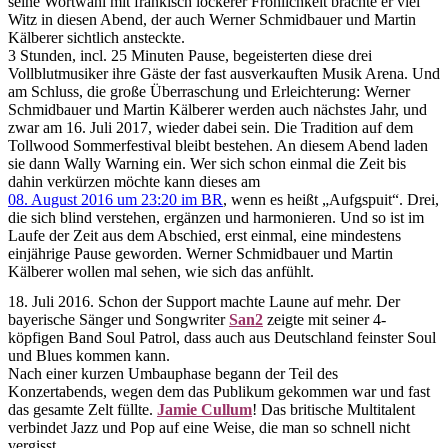
seine Wortwahl mit fränkisch lockerer Fröhlichkeit brachte er viel
Witz in diesen Abend, der auch Werner Schmidbauer und Martin
Kälberer sichtlich ansteckte.
3 Stunden, incl. 25 Minuten Pause, begeisterten diese drei
Vollblutmusiker ihre Gäste der fast ausverkauften Musik Arena. Und
am Schluss, die große Überraschung und Erleichterung: Werner
Schmidbauer und Martin Kälberer werden auch nächstes Jahr, und
zwar am 16. Juli 2017, wieder dabei sein. Die Tradition auf dem
Tollwood Sommerfestival bleibt bestehen. An diesem Abend laden
sie dann Wally Warning ein. Wer sich schon einmal die Zeit bis
dahin verkürzen möchte kann dieses am
08. August 2016 um 23:20 im BR
, wenn es heißt
„Aufgspuit“. Drei,
die sich blind verstehen, ergänzen und harmonieren. Und so ist im
Laufe der Zeit aus dem Abschied, erst einmal, eine mindestens
einjährige Pause geworden. Werner Schmidbauer und Martin
Kälberer wollen mal sehen, wie sich das anfühlt.
18. Juli 2016. Schon der Support machte Laune auf mehr. Der
bayerische Sänger und Songwriter
San2
zeigte mit seiner 4-
köpfigen Band Soul Patrol, dass auch aus Deutschland feinster Soul
und Blues kommen kann.
Nach einer kurzen Umbauphase begann der Teil des
Konzertabends, wegen dem das Publikum gekommen war und fast
das gesamte Zelt füllte.
Jamie Cullum
! Das britische Multitalent
verbindet Jazz und Pop auf eine Weise, die man so schnell nicht
vergisst.