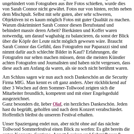
ungehindert vom Fotograben aus ihre Fotos schießen, wurde dies
von Sarah Connor nicht gewährt. Fotos nur von hinten, rechts neben
dem Mischpult. Selbst mit sehr guten, aber sehr schweren,
Objektiven ist es kaum möglich Fotos mit guter Qualität zu machen.
Warum diskriminiert Sarah Connor diesen Berufsstand und
behindert massiv deren Arbeit? Bierkästen und Koffer waren
notwendig, um darauf waghalsig zu balancieren, da sonst der Blick
über die Köpfe der Leute nicht möglich gewesen wäre. Braucht
Sarah Connor das Gefühl, dass Fotografen nur Paparazzi sind und
nimmt dafür auch schlechte Bilder in Kauf? Erfahrungen, die
Fotografen nur selten machen müssen, denn die meisten Künstler
achten Fotografen und Journalisten und haben nicht vergessen, dass
diese auch am Anfang da waren, als sie noch nicht berühmt waren.
Am Schluss sagen wir nun auch noch Dankeschön an die Security
Firma MfG. Man kennt es oft ganz anders. Aber rückblickend auf
über 3 Wochen auf dem Sommer-Tollwood zeigten sich die
Mitarbeiter freundlich, kompetent und mit einer Engelsgeduld
ausgezeichnet.
Ganz besonders dir, lieber
Olaf
, ein herzliches Dankeschön. Jeden
hast du begrüßt, geholfen und nach dem Konzert verabschiedet.
Hoffentlich bleibst du unserem Festival erhalten.
Unser Spaziergang endet nun, aber nicht ohne auf das nächste
Tollwood Sommerfestival einen Blick zu werfen: Es gibt bereits die