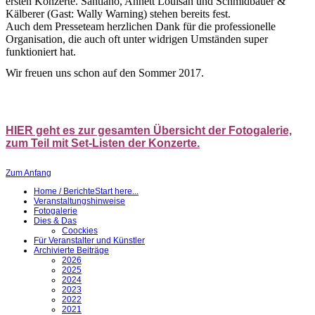
ersten Konzerte. Santiano, Annett Louisan und Schmidbauer &
Kälberer (Gast: Wally Warning) stehen bereits fest.
Auch dem Presseteam herzlichen Dank für die professionelle
Organisation, die auch oft unter widrigen Umständen super
funktioniert hat.
Wir freuen uns schon auf den Sommer 2017.
HIER geht es zur gesamten Übersicht der Fotogalerie,
zum Teil mit Set-Listen der Konzerte.
Zum Anfang
Home / Berichte
Start here...
Veranstaltungshinweise
Fotogalerie
Dies & Das
Coockies
Für Veranstalter und Künstler
Archivierte Beiträge
2026
2025
2024
2023
2022
2021