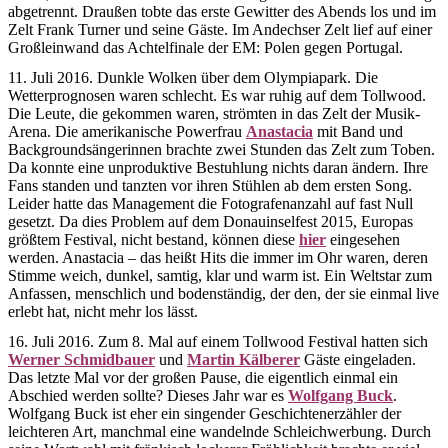
abgetrennt. Draußen tobte das erste Gewitter des Abends los und im
Zelt Frank Turner und seine Gäste. Im Andechser Zelt lief auf einer
Großleinwand das Achtelfinale der EM: Polen gegen Portugal.
11. Juli 2016. Dunkle Wolken über dem Olympiapark. Die
Wetterprognosen waren schlecht. Es war ruhig auf dem Tollwood.
Die Leute, die gekommen waren, strömten in das Zelt der Musik-
Arena. Die amerikanische Powerfrau
Anastacia
mit Band und
Backgroundsängerinnen brachte zwei Stunden das Zelt zum Toben.
Da konnte eine unproduktive Bestuhlung nichts daran ändern. Ihre
Fans standen und tanzten vor ihren Stühlen ab dem ersten Song.
Leider hatte das Management die Fotografenanzahl auf fast Null
gesetzt. Da dies Problem auf dem Donauinselfest 2015, Europas
größtem Festival, nicht bestand, können diese
hier
eingesehen
werden. Anastacia – das heißt Hits die immer im Ohr waren, deren
Stimme weich, dunkel, samtig, klar und warm ist. Ein Weltstar zum
Anfassen, menschlich und bodenständig, der den, der sie einmal live
erlebt hat, nicht mehr los lässt.
16. Juli 2016. Zum 8. Mal auf einem Tollwood Festival hatten sich
Werner Schmidbauer
und
Martin Kälberer
Gäste eingeladen.
Das letzte Mal vor der großen Pause, die eigentlich einmal ein
Abschied werden sollte? Dieses Jahr war es
Wolfgang Buck
.
Wolfgang Buck ist eher ein singender Geschichtenerzähler der
leichteren Art, manchmal eine wandelnde Schleichwerbung. Durch