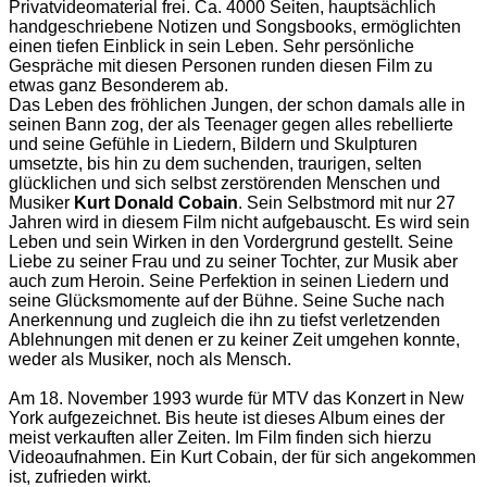
Privatvideomaterial frei. Ca. 4000 Seiten, hauptsächlich
handgeschriebene Notizen und Songsbooks, ermöglichten
einen tiefen Einblick in sein Leben. Sehr persönliche
Gespräche mit diesen Personen runden diesen Film zu
etwas ganz Besonderem ab.
Das Leben des fröhlichen Jungen, der schon damals alle in
seinen Bann zog, der als Teenager gegen alles rebellierte
und seine Gefühle in Liedern, Bildern und Skulpturen
umsetzte, bis hin zu dem suchenden, traurigen, selten
glücklichen und sich selbst zerstörenden Menschen und
Musiker
Kurt Donald Cobain
. Sein Selbstmord mit nur 27
Jahren wird in diesem Film nicht aufgebauscht. Es wird sein
Leben und sein Wirken in den Vordergrund gestellt. Seine
Liebe zu seiner Frau und zu seiner Tochter, zur Musik aber
auch zum Heroin. Seine Perfektion in seinen Liedern und
seine Glücksmomente auf der Bühne. Seine Suche nach
Anerkennung und zugleich die ihn zu tiefst verletzenden
Ablehnungen mit denen er zu keiner Zeit umgehen konnte,
weder als Musiker, noch als Mensch.
Am 18. November 1993 wurde für MTV das Konzert in New
York aufgezeichnet. Bis heute ist dieses Album eines der
meist verkauften aller Zeiten. Im Film finden sich hierzu
Videoaufnahmen. Ein Kurt Cobain, der für sich angekommen
ist, zufrieden wirkt.