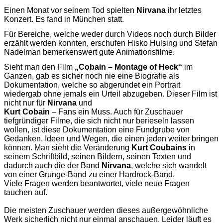
Einen Monat vor seinem Tod spielten
Nirvana
ihr letztes
Konzert. Es fand in München statt.
Für Bereiche, welche weder durch Videos noch durch Bilder
erzählt werden konnten, erschufen Hisko Hulsing und Stefan
Nadelman bemerkenswert gute Animationsfilme.
Sieht man den Film
„Cobain – Montage of Heck“
im
Ganzen, gab es sicher noch nie eine Biografie als
Dokumentation, welche so abgerundet ein Portrait
wiedergab ohne jemals ein Urteil abzugeben. Dieser Film ist
nicht nur für
Nirvana
und
Kurt Cobain
– Fans ein Muss. Auch für Zuschauer
tiefgründiger Filme, die sich nicht nur berieseln lassen
wollen, ist diese Dokumentation eine Fundgrube von
Gedanken, Ideen und Wegen, die einen jeden weiter bringen
können. Man sieht die Veränderung
Kurt Coubains
in
seinem Schriftbild, seinen Bildern, seinen Texten und
dadurch auch die der Band
Nirvana
, welche sich wandelt
von einer Grunge-Band zu einer Hardrock-Band.
Viele Fragen werden beantwortet, viele neue Fragen
tauchen auf.
Die meisten Zuschauer werden dieses außergewöhnliche
Werk sicherlich nicht nur einmal anschauen. Leider läuft es