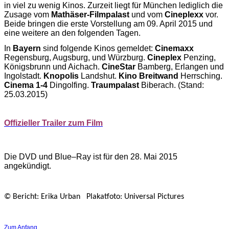
in viel zu wenig Kinos. Zurzeit liegt für München lediglich die
Zusage vom
Mathäser-Filmpalast
und vom
Cineplexx
vor.
Beide bringen die erste Vorstellung am 09. April 2015 und
eine weitere an den folgenden Tagen.
In
Bayern
sind folgende Kinos gemeldet:
Cinemaxx
Regensburg, Augsburg, und Würzburg.
Cineplex
Penzing,
Königsbrunn und Aichach.
CineStar
Bamberg, Erlangen und
Ingolstadt.
Knopolis
Landshut.
Kino Breitwand
Herrsching.
Cinema 1-4
Dingolfing.
Traumpalast
Biberach. (Stand:
25.03.2015)
Offizieller Trailer zum Film
Die DVD und Blue–Ray ist für den 28. Mai 2015
angekündigt.
© Bericht: Erika Urban Plakatfoto: Universal Pictures
Zum Anfang