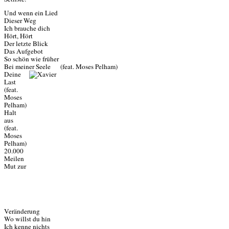
Und wenn ein Lied
Dieser Weg
Ich brauche dich
Hört, Hört
Der letzte Blick
Das Aufgebot
So schön wie früher
Bei meiner Seele (feat. Moses Pelham)
Deine
Last
(feat.
Moses
Pelham)
Halt
aus
(feat.
Moses
Pelham)
20.000
Meilen
Mut zur
Veränderung
Wo willst du hin
Ich kenne nichts