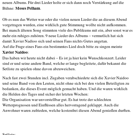
neuen Albums. Für drei Lieder holte er sich dann noch Verstärkung auf die
Moses Pelham
Bühne:
.
Ob es nun das Wetter war oder die vielen neuen Lieder die an diesem Abend
vorgetragen wurden, eine wirklich gute Stimmung wollte nicht aufkommen.
Bei manch älteren Song stimmten viele des Publikums mit ein, aber sonst war es
mehr ein ruhiges zuhören. 9 neue Lieder des Albums – vermutlich hat sich
damit Xavier Nadioo sich und seinen Fans nichts Gutes angetan.
Auf die Frage eines Fans ein bestimmtes Lied doch bitte zu singen meinte
Xavier Naidoo
:
Das haben wir heute nicht dabei – Es ist ja hier kein Wunschkonzert. Leider
sind er und seine andere Band, welche er lange begleitete, dafür bekannt die
Setliste zu spielen ohne davon abzuweichen.
Nach fast zwei Stunden incl. Zugaben verabschiedete sich die Xavier Naidoo
und seine Band von den Leuten, nicht ohne sich bei den vielen Beteiligten zu
bedanken, die dieses Event möglich gemacht haben. Und die waren wirklich
die Helden des Tages und sicher der letzten Wochen:
Die Organisation war unvorstellbar gut. Es hat trotz der schlechten
Wetterprognosen und Einflüssen alles hervorragend geklappt. Auch die
Anwohner waren zufrieden, welche kostenfrei diesen Abend genießen durften.
Setliste: