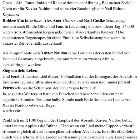
Open – Air - Tourauftakt und Release des neuen Albums „ Bei meiner Seele“!
Xavier Naidoo
Neil Palmer
Nicht nur für
und seine vier Bandmitglieder
Keyboard
,
Robbee Mariano
Alex Auer
Ralf Gustke
Bass
,
Gitarre
und
Schlagzeug
sondern auch für die Gäste und Fans in Ladenburg ein besonderer Tag. 14.000
waren trotz strömenden Regen gekommen. Ausverkauftes Konzert ! Die
angebotenen Regencapes für einen Euro zum Selbstkostenpreis waren in
kürzester Zeit ebenfalls ausverkauft.
Xavier Naidoo
Als Support hatte sich
seine Leute aus der ersten Staffel von
Voice of Germany mitgebracht, die nun bereits ihr zweites Album
herausbringen werden:
Sing um dein Leben
.
Und bereits im ersten Lied dieser 10 Finalisten trat der Ehrengast des Abends in
Erscheinung, unsichtbar, aber doch deutlich zu erkennen und immer präsent:
Petrus
schloss die Schleusen, der Dauerregen hörte auf!
Ja, sogar der Wettergott hatte ein Einsehen und bescherte allen ein paar
regenfreie Stunden. Erst eine halbe Stunde nach Ende des letzten Liedes von
Xavier Naidoo setzte der Regen
wieder ein.
Pünktlich um 21:00 begann der Hauptteil des Abends: Xavier Naidoo betrat
unter lautem Applaus die Bühne. „Und wenn ein Lied meine Lippen verlässt“
stimmte sogleich alle auf einen phantastischen Abend ein. Es sollte eine Reise
durch viele schöne ältere Lieder werden und ganz besonders viele Lieder seines